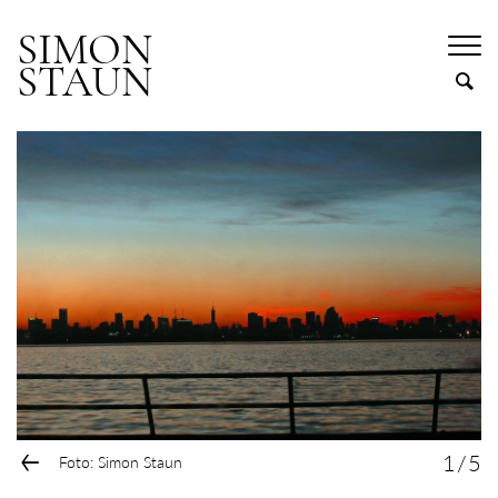
SIMON
STAUN
←
1
/
5
Foto: Simon Staun