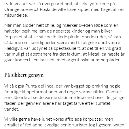
Lydniveauet var så overgearet højt, at selv lydfolkene på
Orange Scene på Roskilde ville have kippet med flaget af ren
misundelse.
Når man sidder helt stille, og mærker sveden løbe som en
halvstor bæk mellem de nederste kinder og man bliver
forpustet af at se sit spejlbillede på de tonede ruder, så kan
sådanne omstændigheder være med til at gøre ondt værre.
Heldigvis var udsynet så spektakulært, at det til en vis grad
var muligt at abstrahere fra det faktum, at Metallica næste år
giver koncert i en kassebil med argentinske nummerplader...
På sikkert gensyn
Vi så også Punta del Inca, der var bygget op omkring nogle
finurlige klippeformationer ved nogle varme kilder. Ganske
enestående at se de varme strømme løbe ned over de gullige
flader, der gennem årene har taget farve efter sulfatet i
vandet.
Vi ville gerne have lunet vores afkølede korpusser, men
antallet af fedladne, svedige seniorturister tog ligesom lysten