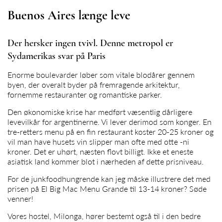
Buenos Aires længe leve
Der hersker ingen tvivl. Denne metropol er
Sydamerikas svar på Paris
Enorme boulevarder løber som vitale blodårer gennem
byen, der overalt byder på fremragende arkitektur,
fornemme restauranter og romantiske parker.
Den økonomiske krise har medført væsentlig dårligere
levevilkår for argentinerne. Vi lever derimod som konger. En
tre-retters menu på en fin restaurant koster 20-25 kroner og
vil man have husets vin slipper man ofte med otte -ni
kroner. Det er uhørt, næsten flovt billigt. Ikke et eneste
asiatisk land kommer blot i nærheden af dette prisniveau.
For de junkfoodhungrende kan jeg måske illustrere det med
prisen på El Big Mac Menu Grande til 13-14 kroner? Søde
venner!
Vores hostel, Milonga, hører bestemt også til i den bedre