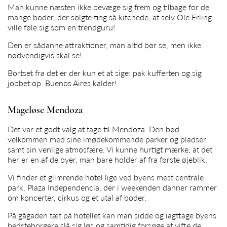
Man kunne næsten ikke bevæge sig frem og tilbage for de
mange boder, der solgte ting så kitchede, at selv Ole Erling
ville føle sig som en trendguru!
Den er sådanne attraktioner, man altid bør se, men ikke
nødvendigvis skal se!
Bortset fra det er der kun et at sige: pak kufferten og sig
jobbet op. Buenos Aires kalder!
Mageløse Mendoza
Det var et godt valg at tage til Mendoza. Den bød
velkommen med sine imødekommende parker og pladser
samt sin venlige atmosfære. Vi kunne hurtigt mærke, at det
her er en af de byer, man bare holder af fra første øjeblik.
Vi finder et glimrende hotel lige ved byens mest centrale
park, Plaza Independencia, der i weekenden danner rammer
om koncerter, cirkus og et utal af boder.
På gågaden tæt på hotellet kan man sidde og iagttage byens
bedsteborgere slå sig løs og samtidig forsøge at vifte de