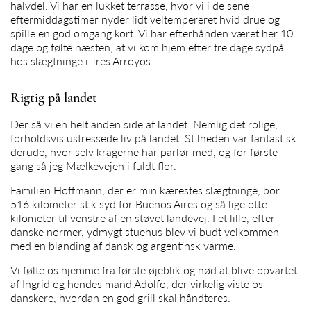
halvdel. Vi har en lukket terrasse, hvor vi i de sene
eftermiddagstimer nyder lidt veltempereret hvid drue og
spille en god omgang kort. Vi har efterhånden været her 10
dage og følte næsten, at vi kom hjem efter tre dage sydpå
hos slægtninge i Tres Arroyos.
Rigtig på landet
Der så vi en helt anden side af landet. Nemlig det rolige,
forholdsvis ustressede liv på landet. Stilheden var fantastisk
derude, hvor selv kragerne har parlør med, og for første
gang så jeg Mælkevejen i fuldt flor.
Familien Hoffmann, der er min kærestes slægtninge, bor
516 kilometer stik syd for Buenos Aires og så lige otte
kilometer til venstre af en støvet landevej. I et lille, efter
danske normer, ydmygt stuehus blev vi budt velkommen
med en blanding af dansk og argentinsk varme.
Vi følte os hjemme fra første øjeblik og nød at blive opvartet
af Ingrid og hendes mand Adolfo, der virkelig viste os
danskere, hvordan en god grill skal håndteres.