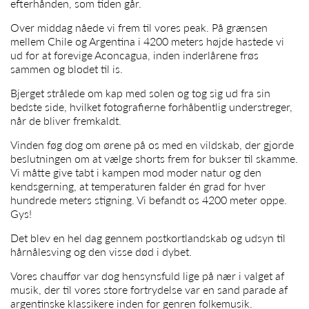
efterhånden, som tiden går.
Over middag nåede vi frem til vores peak. På grænsen
mellem Chile og Argentina i 4200 meters højde hastede vi
ud for at forevige Aconcagua, inden inderlårene frøs
sammen og blodet til is.
Bjerget strålede om kap med solen og tog sig ud fra sin
bedste side, hvilket fotografierne forhåbentlig understreger,
når de bliver fremkaldt.
Vinden føg dog om ørene på os med en vildskab, der gjorde
beslutningen om at vælge shorts frem for bukser til skamme.
Vi måtte give tabt i kampen mod moder natur og den
kendsgerning, at temperaturen falder én grad for hver
hundrede meters stigning. Vi befandt os 4200 meter oppe.
Gys!
Det blev en hel dag gennem postkortlandskab og udsyn til
hårnålesving og den visse død i dybet.
Vores chauffør var dog hensynsfuld lige på nær i valget af
musik, der til vores store fortrydelse var en sand parade af
argentinske klassikere inden for genren folkemusik.