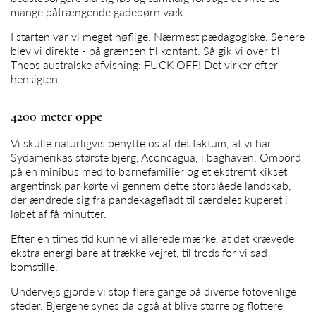
mange påtrængende gadebørn væk.
I starten var vi meget høflige. Nærmest pædagogiske. Senere
blev vi direkte - på grænsen til kontant. Så gik vi over til
Theos australske afvisning: FUCK OFF! Det virker efter
hensigten.
4200 meter oppe
Vi skulle naturligvis benytte os af det faktum, at vi har
Sydamerikas største bjerg, Aconcagua, i baghaven. Ombord
på en minibus med to børnefamilier og et ekstremt kikset
argentinsk par kørte vi gennem dette storslåede landskab,
der ændrede sig fra pandekagefladt til særdeles kuperet i
løbet af få minutter.
Efter en times tid kunne vi allerede mærke, at det krævede
ekstra energi bare at trække vejret, til trods for vi sad
bomstille.
Undervejs gjorde vi stop flere gange på diverse fotovenlige
steder. Bjergene synes da også at blive større og flottere