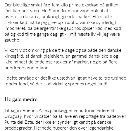
Der blev lige smidt fire-fem kilo prima oksekød på grillen.
Det kan nok være Hr. Staun fik mundvand nok til at
overrisle de tørre, omkringliggende marker. Efter otte
stykker kød måtte jeg give op. Adolfo var ikke synderligt
imponeret, da de argentinske gauchos spiser kød med kød
på og kød til tre gange dagligt - i mit næste liv vil jeg være
gaucho!
Vi kom vidt omkring på de tre dage og så både den danske
kirkegård, et dansk plejehjem, en gammel dansk skole og
ikke mindst de endeløse rækker af marker, nogle på flere
hundrede tønder land.
I dette område er det ikke usædvanligt at have to-tre tusinde
tønder land, så der skal virkelig spredes noget sæd!
De gale mødre
Tilbage i Buenos Aires planlægger vi nu turen videre til
Uruguay, hvor vi satser på at lave en reportage fra badebyen
Punta del Este, der ikke er synderligt kendt på danske
breddegrader. Hernede huserer den over legendariske