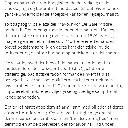
Copacabana på strandranglisten, da det virkelig er de
smukke, rige og berømtes tilholdssted. Så det bliver jo nok
ganske underholdende arbejdsvilkår for en rejsejournalist?
Torsdag tog vi på Plaza del Mayo, hvor De Gale Mødre
holder til. Det er en gruppe kvinder, der har det tilfælles, at
de har mistet sønner og døtre, da hæren i 1976 overtog
magten gennem et militærkup. Mødrene er efterhånden
blevet bedstemødre. Men deres karakteristiske, hvide
tørklæder og de store bannere og budskabet er det samme.
De vil vide, hvad der blev af de mange tusinde politiske
modstandere, der forsvandt sporløst. Og på denne
stilfærdige, pacifistiske facon formår de i hvert fald at
bevæge tilskuerne - om politikerne så lytter er nok mere
tvivlsomt. Efter mere end 20 år uden besked, bliver man dog
imponeret af mødrenes viljestyrke og stædige kamp for at
kende sandheden.
Det er ret hårdt at se dem gå arm i arm med billeder af deres
afdøde børn foran sig. Og vi bliver hurtigt enige om, at
denne seance bestemt ikke er en "turistseværdighed", men
derimod en af de oplevelser, der for alvor når ind under