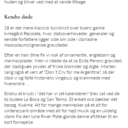
huden og bliver ved med at vende tilbage.
Kendte døde
Så er der mere klassisk turistvisit over byens gamle
kirkegård Recoleta, hvor statsoverhoveder, generaler og
kendte forfattere ligger side om side i storladne
maosoleumslignende gravsteder.
Efter en halv time fik vi nok af ornamentik, englebørn og
marmorplader. Men vi nåede da at se Evita Perons gravsted,
der stadigvæk prydes af friske blomster og digte. Morten
sang også et vers af "Don´t Cry for me Argentina", så der
stod vi og følte historiens vingesus og krammede med
hverandre ...
Endnu et kryds i "det har vi set kalenderen" blev sat ved de
to bydele La Boca og San Telmo. Et enkelt ord dækker det
besøg. Kvalme. Alt for mange mennesker på et alt for
uinteressant område med alt for højt musik og en ulidelig
stank fra den lune River Plate gjorde denne afstikker til en
kort fornøjelse.