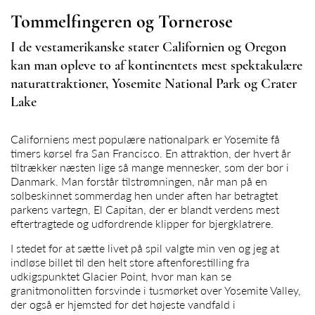
Tommelfingeren og Tornerose
I de vestamerikanske stater Californien og Oregon
kan man opleve to af kontinentets mest spektakulære
naturattraktioner, Yosemite National Park og Crater
Lake
Californiens mest populære nationalpark er Yosemite få
timers kørsel fra San Francisco. En attraktion, der hvert år
tiltrækker næsten lige så mange mennesker, som der bor i
Danmark. Man forstår tilstrømningen, når man på en
solbeskinnet sommerdag hen under aften har betragtet
parkens vartegn, El Capitan, der er blandt verdens mest
eftertragtede og udfordrende klipper for bjergklatrere.
I stedet for at sætte livet på spil valgte min ven og jeg at
indløse billet til den helt store aftenforestilling fra
udkigspunktet Glacier Point, hvor man kan se
granitmonolitten forsvinde i tusmørket over Yosemite Valley,
der også er hjemsted for det højeste vandfald i