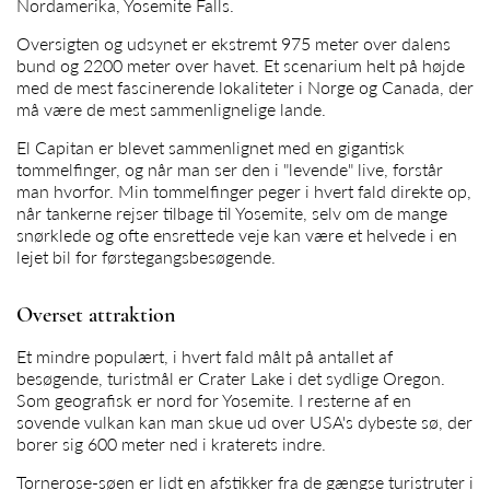
Nordamerika, Yosemite Falls.
Oversigten og udsynet er ekstremt 975 meter over dalens
bund og 2200 meter over havet. Et scenarium helt på højde
med de mest fascinerende lokaliteter i Norge og Canada, der
må være de mest sammenlignelige lande.
El Capitan er blevet sammenlignet med en gigantisk
tommelfinger, og når man ser den i "levende" live, forstår
man hvorfor. Min tommelfinger peger i hvert fald direkte op,
når tankerne rejser tilbage til Yosemite, selv om de mange
snørklede og ofte ensrettede veje kan være et helvede i en
lejet bil for førstegangsbesøgende.
Overset attraktion
Et mindre populært, i hvert fald målt på antallet af
besøgende, turistmål er Crater Lake i det sydlige Oregon.
Som geografisk er nord for Yosemite. I resterne af en
sovende vulkan kan man skue ud over USA's dybeste sø, der
borer sig 600 meter ned i kraterets indre.
Tornerose-søen er lidt en afstikker fra de gængse turistruter i