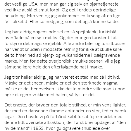
det vestlige USA, men man gør sig selv en bjørnetjeneste
ved ikke at slå et smut forbi. Og det i ordets oprindelige
betydning. Min ven og jeg ankommer en tirsdag aften lige
før lukketid. Eller solnedgang, som det også kunne kaldes.
Jeg har aldrig nogensinde set en så spejlblank, turkisblå
overflade på en sø i mit liv. Og der er ingen turister til at
forstyrre det magiske øjeblik. Alle andre biler og turistbusser
har vendt snuden i modsatte retning for ikke at skulle køre
de to timer ned ad bjerg- og vulkansiderne i bælgravende
mørke. Men for dette overjordisk smukke sceneri ville jeg
såmænd køre hele den efterfølgende nat i mørke.
Jeg tror heller aldrig, jeg har været et sted med så lidt lyd.
Måske er det sneen, måske er det den størknede magma,
måske er det benovelsen. Ikke desto mindre ville man kunne
høre et egern vrikke med halen, så tyst er det.
Det eneste, der bryder den totale stilhed, er min vens lighter,
der med en dansende flamme antænder en stor, fed cubansk
cigar. Den havde vi på forhånd købt for at fejre mødet med
denne lidt oversete attraktion, der først blev opdaget af "den
hvide mand" i 1853, hvor guldgravere snublede over