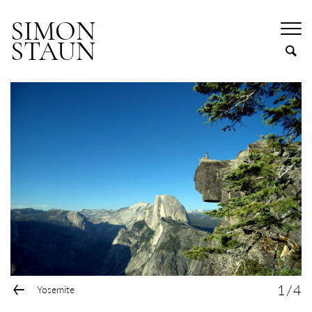
SIMON
STAUN
←
1
/
4
Yosemite