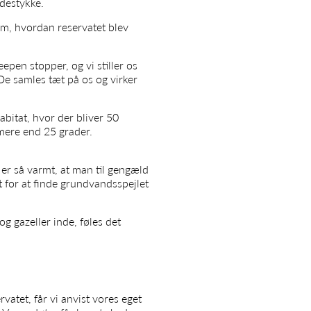
idestykke.
m, hvordan reservatet blev
epen stopper, og vi stiller os
De samles tæt på os og virker
abitat, hvor der bliver 50
mere end 25 grader.
 er så varmt, at man til gengæld
t for at finde grundvandsspejlet
g gazeller inde, føles det
vatet, får vi anvist vores eget