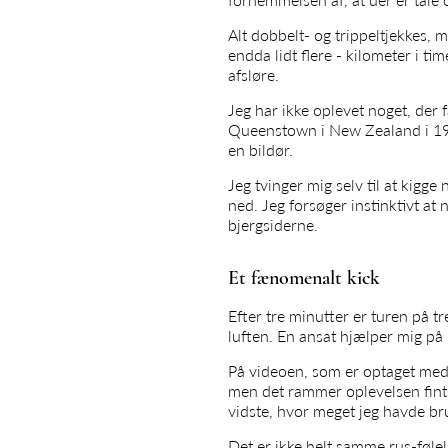
Alt dobbelt- og trippeltjekkes
endda lidt flere - kilometer i ti
afsløre.
Jeg har ikke oplevet noget, der
Queenstown i New Zealand i 199
en bildør.
Jeg tvinger mig selv til at kigge
ned. Jeg forsøger instinktivt a
bjergsiderne.
Et fænomenalt kick
Efter tre minutter er turen på 
luften. En ansat hjælper mig på
På videoen, som er optaget med 
men det rammer oplevelsen fint 
vidste, hvor meget jeg havde bru
Det er ikke helt samme rus-føle