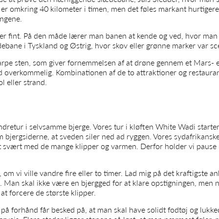
 er omkring 40 kilometer i timen, men det føles markant hurtige
ingene.
t er fint. På den måde lærer man banen at kende og ved, hvor man 
debane i Tyskland og Østrig, hvor skov eller grønne marker var s
karpe sten, som giver fornemmelsen af at drøne gennem et Mars- 
nd overkommelig. Kombinationen af de to attraktioner og restaura
l eller strand.
dretur i selvsamme bjerge. Vores tur i kløften White Wadi starter
m bjergsiderne, at sveden siler ned ad ryggen. Vores sydafrikansk
et svært med de mange klipper og varmen. Derfor holder vi pause h
 om vi ville vandre fire eller to timer. Lad mig på det kraftigste a
en. Man skal ikke være en bjergged for at klare opstigningen, men 
at forcere de største klipper.
 på forhånd får besked på, at man skal have solidt fodtøj og lukke