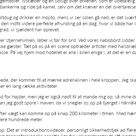
gemøbler, lyskæder og en udsigt over ørkenen, som er ubetalelig. 
dbankerne og ride på kamel, selv om det kræver en del overtalelse
ltdug og drikker en mojito, mens vi ser solen gå ned, er det svær
g den indtil videre perfekte afrunding på en dag, hvor vi både ha
grad, vi sjældent har oplevet.
r stjernehimlen, løber vi tør for ord. Ved vores nabobord sidder
ke gæster. Tæt på os på en scene optræder artister med halsbr
sse. På vej hjem mod hotellet er alle i bilen enige i, at det er en d
ede, der kommer til at mærke adrenalinen i hele kroppen. Jeg ska
r en lang række aktiviteter.
ad for højder, men jeg er også nødt til at mande mig op, så mine døt
an jeg godt spore i maven, da vi snegler os op på bjerget i hårnål
t efter vægt kan komme op på knap 200 kilometer i timen. Med hæ
flere hundrede meter.
top. Det er introduktionsvideoer, personligt sikkerhedstjek ad fler
om topprofessionelle ansatte lige fra velkomstcenter til affyring