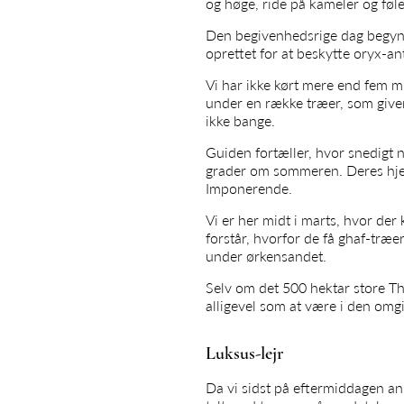
og høge, ride på kameler og føl
Den begivenhedsrige dag begynd
oprettet for at beskytte oryx-a
Vi har ikke kørt mere end fem mi
under en række træer, som giver
ikke bange.
Guiden fortæller, hvor snedigt n
grader om sommeren. Deres hjern
Imponerende.
Vi er her midt i marts, hvor de
forstår, hvorfor de få ghaf-træe
under ørkensandet.
Selv om det 500 hektar store The
alligevel som at være i den om
Luksus-lejr
Da vi sidst på eftermiddagen ank