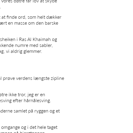
Vores døtre får lov at skyde
.
t at finde ord, som helt dækker
r lært en masse om den barske
 sheiken i Ras Al Khaimah og
ækkende numre med sabler,
ag, vi aldrig glemmer.
l prøve verdens længste zipline
re ikke tror, jeg er en
esving efter hårnålesving.
nderne samlet på ryggen og et
e omgange og i det hele taget
srampen på bjergtoppen.