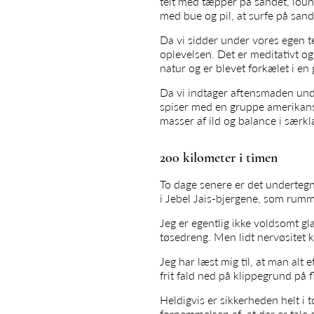
telt med tæpper på sandet, loun
med bue og pil, at surfe på san
Da vi sidder under vores egen te
oplevelsen. Det er meditativt o
natur og er blevet forkælet i en 
Da vi indtager aftensmaden unde
spiser med en gruppe amerikans
masser af ild og balance i særkla
200 kilometer i timen
To dage senere er det undertegn
i Jebel Jais-bjergene, som rumme
Jeg er egentlig ikke voldsomt gl
tøsedreng. Men lidt nervøsitet k
Jeg har læst mig til, at man al
frit fald ned på klippegrund på 
Heldigvis er sikkerheden helt i 
fornemmelsen af, at der er tale 