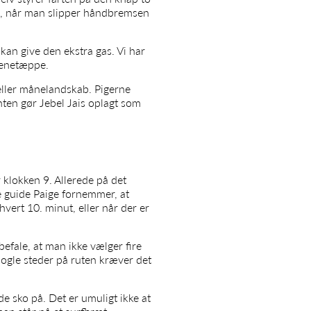
re, når man slipper håndbremsen
kan give den ekstra gas. Vi har
cenetæppe.
eller månelandskab. Pigerne
nten gør Jebel Jais oplagt som
 klokken 9. Allerede på det
e guide Paige fornemmer, at
vert 10. minut, eller når der er
nbefale, at man ikke vælger fire
nogle steder på ruten kræver det
de sko på. Det er umuligt ikke at