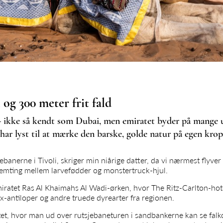
 og 300 meter frit fald
 ikke så kendt som Dubai, men emiratet byder på mange u
 har lyst til at mærke den barske, golde natur på egen krop
ebanerne i Tivoli, skriger min niårige datter, da vi nærmest flyver
mting mellem larvefødder og monstertruck-hjul.
ratet Ras Al Khaimahs Al Wadi-ørken, hvor The Ritz-Carlton-hote
x-antiloper og andre truede dyrearter fra regionen.
atet, hvor man ud over rutsjebaneturen i sandbankerne kan se falko