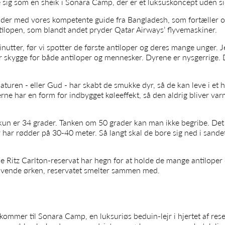
e sig som en sheik i Sonara Camp, der er et luksuskoncept uden s
er med vores kompetente guide fra Bangladesh, som fortæller o
ntilopen, som blandt andet pryder Qatar Airways’ flyvemaskiner.
nutter, før vi spotter de første antiloper og deres mange unger. Je
 skygge for både antiloper og mennesker. Dyrene er nysgerrige. 
aturen - eller Gud - har skabt de smukke dyr, så de kan leve i et h
e har en form for indbygget køleeffekt, så den aldrig bliver var
r kun er 34 grader. Tanken om 50 grader kan man ikke begribe. Det
r har rødder på 30-40 meter. Så langt skal de bore sig ned i sande
 Ritz Carlton-reservat har hegn for at holde de mange antiloper o
givende ørken, reservatet smelter sammen med.
ommer til Sonara Camp, en luksuriøs beduin-lejr i hjertet af reser