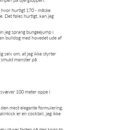
 hvor hurtigt 170 - måske
. Det føles hurtigt, kan jeg
den jeg sprang bungeejump i
 en bulldog med hovedet ude af
g selv om, at jeg ikke styrter
et smukt mønster på
r svæver 100 meter oppe i
e den mest elegante formulering,
nkick er en cocktail, jeg ikke
elv styrer farten på den knap to