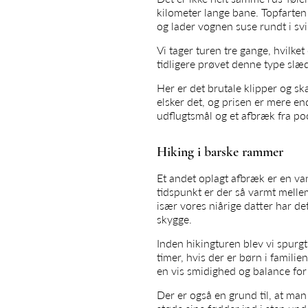
kilometer lange bane. Topfarten
og lader vognen suse rundt i sv
Vi tager turen tre gange, hvilke
tidligere prøvet denne type slæ
Her er det brutale klipper og s
elsker det, og prisen er mere e
udflugtsmål og et afbræk fra poo
Hiking i barske rammer
Et andet oplagt afbræk er en van
tidspunkt er der så varmt melle
især vores niårige datter har d
skygge.
Inden hikingturen blev vi spurgt,
timer, hvis der er børn i famili
en vis smidighed og balance for 
Der er også en grund til, at man