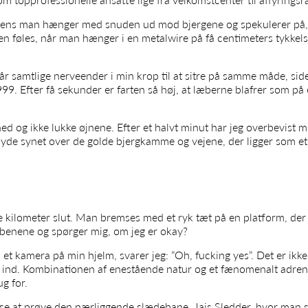
, mens man hænger med snuden ud mod bjergene og spekulerer på,
men føles, når man hænger i en metalwire på få centimeters tykkelse
 får samtlige nerveender i min krop til at sitre på samme måde, si
9. Efter få sekunder er farten så høj, at læberne blafrer som på
 ned og ikke lukke øjnene. Efter et halvt minut har jeg overbevist mi
t nyde synet over de golde bjergkamme og vejene, der ligger som 
tre kilometer slut. Man bremses med et ryk tæt på en platform, de
 benene og spørger mig, om jeg er okay?
et kamera på min hjelm, svarer jeg: ”Oh, fucking yes”. Det er ikk
ind. Kombinationen af enestående natur og et fænomenalt adrenali
g for.
lse at prøve den nærliggende slædebane, Jais Sledder, hvor man s