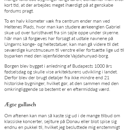
kort tid, at der arbejdes meget ihærdigt på at genskabe
fordums pragt.
To en halv kilometer væk fra centrum ender man ved
Heltenes Plads, hvor man kan studere ærkeenglen Gabriel
skue ud over turisthavet fra sin søjle oppe under skyerne.
Når man så forgæves har forsøgt at udtale navnene på
Ungarns konge- og heltestatuer, kan man gå videre til det
seværdige kunstmuseum til venstre eller fortsætte lige ud til
byparken med den iøjenfaldende Vajdahunyad-borg.
Borgen blev bygget i anledning af Budapests 1000 års
fødselsdag og skulle vise arkitekturens udvikling i landet.
Derfor blev der brugt detaljer fra ikke mindre end 21
historiske bygninger, hvilket gør, at den sammen med den
omkringliggende sø bestemt er en eftermiddag værd.
Ægte gullasch
Om aftenen kan man så kaste sig ud i de mange tilbud om
klassiske koncerter, sejlture på Donau eller blot spise sig
endnu en pukkel til, hvilket jeg besluttede mig enstemmigt