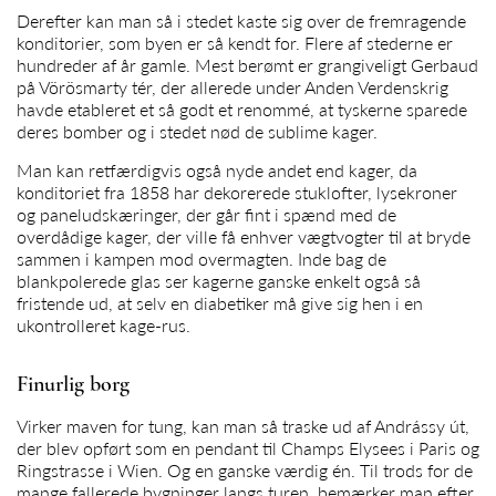
Derefter kan man så i stedet kaste sig over de fremragende
konditorier, som byen er så kendt for. Flere af stederne er
hundreder af år gamle. Mest berømt er grangiveligt Gerbaud
på Vörösmarty tér, der allerede under Anden Verdenskrig
havde etableret et så godt et renommé, at tyskerne sparede
deres bomber og i stedet nød de sublime kager.
Man kan retfærdigvis også nyde andet end kager, da
konditoriet fra 1858 har dekorerede stuklofter, lysekroner
og paneludskæringer, der går fint i spænd med de
overdådige kager, der ville få enhver vægtvogter til at bryde
sammen i kampen mod overmagten. Inde bag de
blankpolerede glas ser kagerne ganske enkelt også så
fristende ud, at selv en diabetiker må give sig hen i en
ukontrolleret kage-rus.
Finurlig borg
Virker maven for tung, kan man så traske ud af Andrássy út,
der blev opført som en pendant til Champs Elysees i Paris og
Ringstrasse i Wien. Og en ganske værdig én. Til trods for de
mange fallerede bygninger langs turen, bemærker man efter