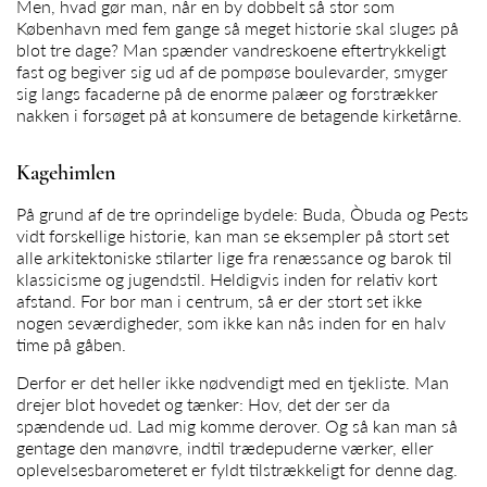
Men, hvad gør man, når en by dobbelt så stor som
København med fem gange så meget historie skal sluges på
blot tre dage? Man spænder vandreskoene eftertrykkeligt
fast og begiver sig ud af de pompøse boulevarder, smyger
sig langs facaderne på de enorme palæer og forstrækker
nakken i forsøget på at konsumere de betagende kirketårne.
Kagehimlen
På grund af de tre oprindelige bydele: Buda, Òbuda og Pests
vidt forskellige historie, kan man se eksempler på stort set
alle arkitektoniske stilarter lige fra renæssance og barok til
klassicisme og jugendstil. Heldigvis inden for relativ kort
afstand. For bor man i centrum, så er der stort set ikke
nogen seværdigheder, som ikke kan nås inden for en halv
time på gåben.
Derfor er det heller ikke nødvendigt med en tjekliste. Man
drejer blot hovedet og tænker: Hov, det der ser da
spændende ud. Lad mig komme derover. Og så kan man så
gentage den manøvre, indtil trædepuderne værker, eller
oplevelsesbarometeret er fyldt tilstrækkeligt for denne dag.