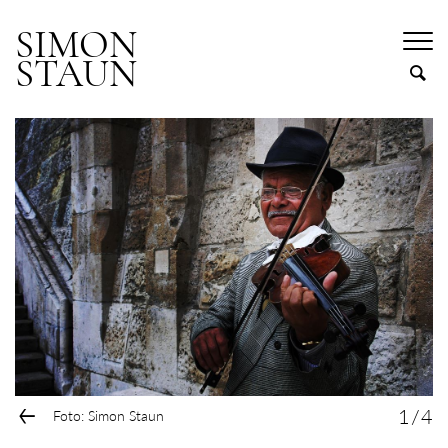
SIMON
STAUN
←
1
/
4
Foto: Simon Staun