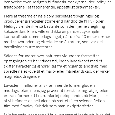
benovelse over udsigten til flødeskumsskyerne, der indhyller
trætoppene i et fascinerende, appetitligt drømmeskær.
Flere af træerne er høje som seksetagersbygninger og
producerer grankogler større end håndbolde til kykloper.
Heldigvis er de ikke så bastante som den fjerne slægtning
kokosnøden. Ellers ville end ikke en pansret cykelhjelm
kunne afbøde dommedagsslaget, når de fra 40 meter drøner
mod skovbunden og efterlader små kratere, som var det
harpiksindsmurte meteorer.
Således forundret over naturens vidundere fortsætter
opstigningen en halv times tid, inden landskabet med ét
skifter karakter og ændrer sig fra et højlandslandskab med
spredte nåleskove til et mars- eller månelandskab, der virker
magnetisk dragende.
Lavasten i millioner af skræmmende former gløder i
middagssolen, mens jeg prøver at forestille mig, at jeg bilen
er transformeret til et rumfartøj netop landet på Mars, eller
at vi befinder os helt alene på sættet til en science fiction-
film med Stanley Kubrick som manuskriptforfatter.
Min kæreste, der normalt kun kan rose et landskab, hvis det