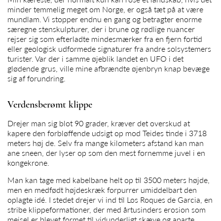
minder temmelig meget om Norge, er også tæt på at være
mundlam. Vi stopper endnu en gang og betragter enorme
særegne stenskulpturer, der i brune og rødlige nuancer
rejser sig som efterladte mindesmærker fra en fjern fortid
eller geologisk udformede signaturer fra andre solsystemers
turister. Var der i samme øjeblik landet en UFO i det
glødende grus, ville mine afbrændte øjenbryn knap bevæge
sig af forundring.
Verdensberømt klippe
Drejer man sig blot 90 grader, kræver det overskud at
kapere den forbløffende udsigt op mod Teides tinde i 3718
meters høj de. Selv fra mange kilometers afstand kan man
ane sneen, der lyser op som den mest fornemme juvel i en
kongekrone.
Man kan tage med kabelbane helt op til 3500 meters højde,
men en medfødt højdeskræk forpurrer umiddelbart den
oplagte idé. I stedet drejer vi ind til Los Roques de Garcia, en
stribe klippeformationer, der med årtusinders erosion som
mejsel er blevet formet til vidunderligt skæve og aparte