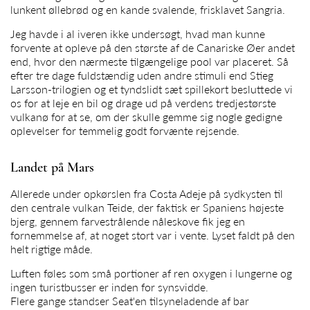
lunkent øllebrød og en kande svalende, frisklavet Sangria.
Jeg havde i al iveren ikke undersøgt, hvad man kunne
forvente at opleve på den største af de Canariske Øer andet
end, hvor den nærmeste tilgængelige pool var placeret. Så
efter tre dage fuldstændig uden andre stimuli end Stieg
Larsson-trilogien og et tyndslidt sæt spillekort besluttede vi
os for at leje en bil og drage ud på verdens tredjestørste
vulkanø for at se, om der skulle gemme sig nogle gedigne
oplevelser for temmelig godt forvænte rejsende.
Landet på Mars
Allerede under opkørslen fra Costa Adeje på sydkysten til
den centrale vulkan Teide, der faktisk er Spaniens højeste
bjerg, gennem farvestrålende nåleskove fik jeg en
fornemmelse af, at noget stort var i vente. Lyset faldt på den
helt rigtige måde.
Luften føles som små portioner af ren oxygen i lungerne og
ingen turistbusser er inden for synsvidde.
Flere gange standser Seat'en tilsyneladende af bar