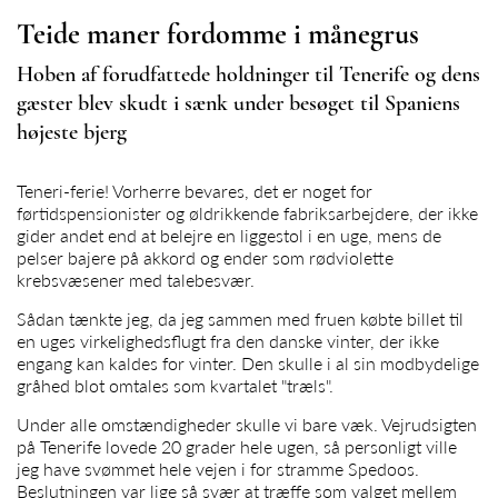
Teide maner fordomme i månegrus
Hoben af forudfattede holdninger til Tenerife og dens
gæster blev skudt i sænk under besøget til Spaniens
højeste bjerg
Teneri-ferie! Vorherre bevares, det er noget for
førtidspensionister og øldrikkende fabriksarbejdere, der ikke
gider andet end at belejre en liggestol i en uge, mens de
pelser bajere på akkord og ender som rødviolette
krebsvæsener med talebesvær.
Sådan tænkte jeg, da jeg sammen med fruen købte billet til
en uges virkelighedsflugt fra den danske vinter, der ikke
engang kan kaldes for vinter. Den skulle i al sin modbydelige
gråhed blot omtales som kvartalet "træls".
Under alle omstændigheder skulle vi bare væk. Vejrudsigten
på Tenerife lovede 20 grader hele ugen, så personligt ville
jeg have svømmet hele vejen i for stramme Spedoos.
Beslutningen var lige så svær at træffe som valget mellem