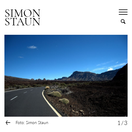
SIMON
STAUN
←
1
/
3
Foto: Simon Staun