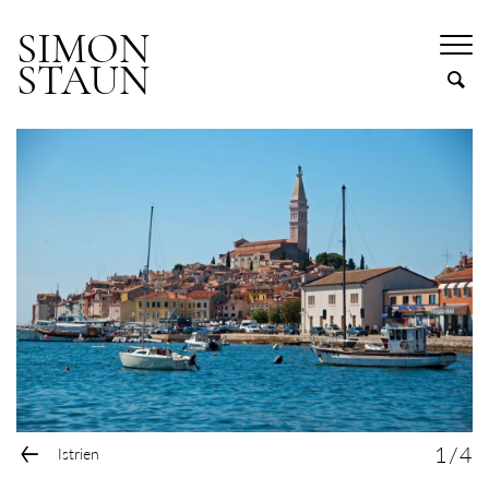
SIMON
STAUN
←
1
/
4
Istrien