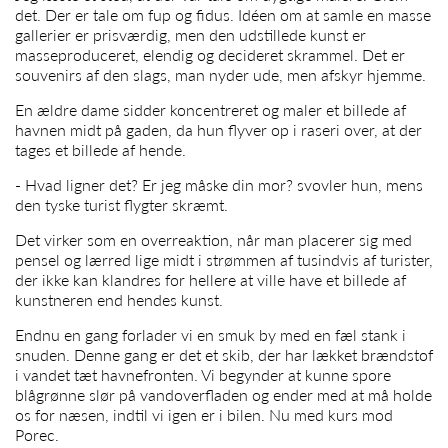
det. Der er tale om fup og fidus. Idéen om at samle en masse
gallerier er prisværdig, men den udstillede kunst er
masseproduceret, elendig og decideret skrammel. Det er
souvenirs af den slags, man nyder ude, men afskyr hjemme.
En ældre dame sidder koncentreret og maler et billede af
havnen midt på gaden, da hun flyver op i raseri over, at der
tages et billede af hende.
- Hvad ligner det? Er jeg måske din mor? svovler hun, mens
den tyske turist flygter skræmt.
Det virker som en overreaktion, når man placerer sig med
pensel og lærred lige midt i strømmen af tusindvis af turister,
der ikke kan klandres for hellere at ville have et billede af
kunstneren end hendes kunst.
Endnu en gang forlader vi en smuk by med en fæl stank i
snuden. Denne gang er det et skib, der har lækket brændstof
i vandet tæt havnefronten. Vi begynder at kunne spore
blågrønne slør på vandoverfladen og ender med at må holde
os for næsen, indtil vi igen er i bilen. Nu med kurs mod
Porec.