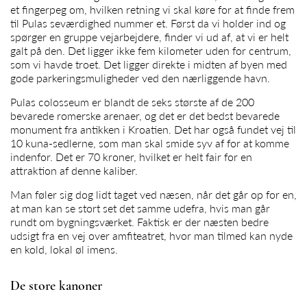
et fingerpeg om, hvilken retning vi skal køre for at finde frem
til Pulas seværdighed nummer et. Først da vi holder ind og
spørger en gruppe vejarbejdere, finder vi ud af, at vi er helt
galt på den. Det ligger ikke fem kilometer uden for centrum,
som vi havde troet. Det ligger direkte i midten af byen med
gode parkeringsmuligheder ved den nærliggende havn.
Pulas colosseum er blandt de seks største af de 200
bevarede romerske arenaer, og det er det bedst bevarede
monument fra antikken i Kroatien. Det har også fundet vej til
10 kuna-sedlerne, som man skal smide syv af for at komme
indenfor. Det er 70 kroner, hvilket er helt fair for en
attraktion af denne kaliber.
Man føler sig dog lidt taget ved næsen, når det går op for en,
at man kan se stort set det samme udefra, hvis man går
rundt om bygningsværket. Faktisk er der næsten bedre
udsigt fra en vej over amfiteatret, hvor man tilmed kan nyde
en kold, lokal øl imens.
De store kanoner