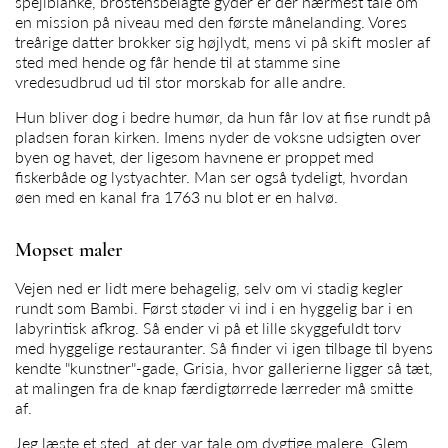
spejlblanke, brostensbelagte gyder er der nærmest tale om
en mission på niveau med den første månelanding. Vores
treårige datter brokker sig højlydt, mens vi på skift mosler af
sted med hende og får hende til at stamme sine
vredesudbrud ud til stor morskab for alle andre.
Hun bliver dog i bedre humør, da hun får lov at fise rundt på
pladsen foran kirken. Imens nyder de voksne udsigten over
byen og havet, der ligesom havnene er proppet med
fiskerbåde og lystyachter. Man ser også tydeligt, hvordan
øen med en kanal fra 1763 nu blot er en halvø.
Mopset maler
Vejen ned er lidt mere behagelig, selv om vi stadig kegler
rundt som Bambi. Først støder vi ind i en hyggelig bar i en
labyrintisk afkrog. Så ender vi på et lille skyggefuldt torv
med hyggelige restauranter. Så finder vi igen tilbage til byens
kendte "kunstner"-gade, Grisia, hvor gallerierne ligger så tæt,
at malingen fra de knap færdigtørrede lærreder må smitte
af.
Jeg læste et sted, at der var tale om dygtige malere. Glem