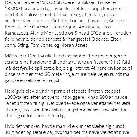
Der kunne være 23.000 tilskuere i antikken, hvilket er
18.000 flere end i dag, hvor der holdes mange koncerter i
hjertet af colosseumet. Det viser sig, at en lang række
verdensnavne har optrådt der: Luciano Pavarotti, Andrea
Bocelli, José Carreras, Jamiroquai, Anastacia, Eros
Ramazzotti, Alanis Morissette og Sinéad O'Connor. Foruden
flere navne, der de seneste år har gæstet Odense: Elton
John, Sting, Tom Jones og Norah Jones.
Måske har Den Fynske Landsby samme booker, der gerne
sender sine kunstnere til spektakulære amfiscener? I så fald
må det fynske spillested bøje sig i støvet. At høre en koncert i
disse rammer med 30 meter høje mure hele vejen rundt må
ganske enkelt være magisk.
Heldigvis blev plyndringerne af stedets limsten stoppet i
1300-tallet, efter at byens indbyggere i knap 800 år havde
ranet limsten til sig. Det overlevede også venetianernes æra
i Istrien, hvor der blev talt om at pille arenaen ned sten for
sten og opføre den i Venedig.
Hvis det var sket, havde man ikke kunnet slæbe sig rundt i
40 grader og tænke på, hvordan det må have været at blive