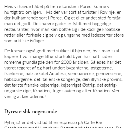
Hvis vi havde håbet på færre turister i Porec, kunne vi
hurtigt tro om igen. Hvis der var sort af turister i Rovinje, er
der kulhamrende sort i Porec. Og et eller andet sted forstår
man det godt. De snævre gader er fyldt med hyggelige
restauranter, hvor man kan boltre sig i de kødrige kroatiske
retter eller forkæle sig selv og ungerne med isdesserter store
som arktiske isflager.
De kræver også godt med sukker til hjernen, hvis man skal
kapere, hvor mange tilhørsforhold byen har haft, siden
romerne grundlagde den for 2000 år siden. Således har det
været regeret af og hørt under: byzanterne, østgoterne,
frankerne, patriarkatet Aquilera, venetianerne, genoveserne,
habsburgerne, det italienske kongerige, den illyriske provins,
det første franske kejserrige, kejserriget Østrig, det østrig-
ungarske rige, Kroatien, Jugoslavien og atter Kroatien. Vær
venlig at lær udenad!
Dyreste slik nogensinde
Pyha, så er det vist tid til en espresso på Caffe Bar
Casablanca med Humphrey Bogart-plakater på murene. De