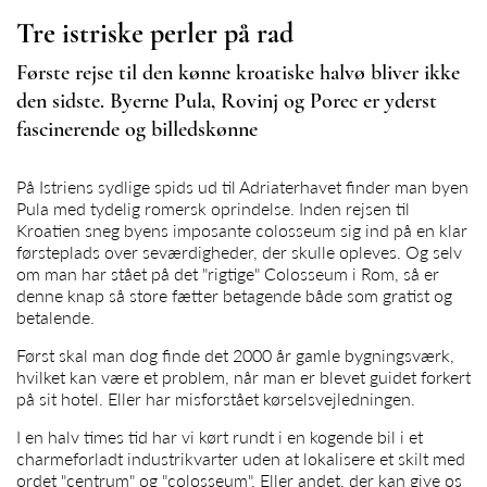
Tre istriske perler på rad
Første rejse til den kønne kroatiske halvø bliver ikke
den sidste. Byerne Pula, Rovinj og Porec er yderst
fascinerende og billedskønne
På Istriens sydlige spids ud til Adriaterhavet finder man byen
Pula med tydelig romersk oprindelse. Inden rejsen til
Kroatien sneg byens imposante colosseum sig ind på en klar
førsteplads over seværdigheder, der skulle opleves. Og selv
om man har stået på det "rigtige" Colosseum i Rom, så er
denne knap så store fætter betagende både som gratist og
betalende.
Først skal man dog finde det 2000 år gamle bygningsværk,
hvilket kan være et problem, når man er blevet guidet forkert
på sit hotel. Eller har misforstået kørselsvejledningen.
I en halv times tid har vi kørt rundt i en kogende bil i et
charmeforladt industrikvarter uden at lokalisere et skilt med
ordet "centrum" og "colosseum". Eller andet, der kan give os