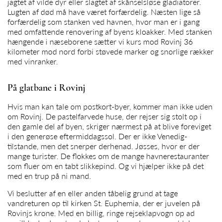
jagtet af vilde dyr eller slagtet af skånselsløse gladiatorer.
Lugten af død må have været forfærdelig. Næsten lige så
forfærdelig som stanken ved havnen, hvor man er i gang
med omfattende renovering af byens kloakker. Med stanken
hængende i næseborene sætter vi kurs mod Rovinj 36
kilometer mod nord forbi støvede marker og snorlige rækker
med vinranker.
På glatbane i Rovinj
Hvis man kan tale om postkort-byer, kommer man ikke uden
om Rovinj. De pastelfarvede huse, der rejser sig stolt op i
den gamle del af byen, skriger nærmest på at blive foreviget
i den generøse eftermiddagssol. Der er ikke Venedig-
tilstande, men det snerper derhenad. Jøsses, hvor er der
mange turister. De flokkes om de mange havnerestauranter
som fluer om en tabt slikkepind. Og vi hjælper ikke på det
med en trup på ni mand.
Vi beslutter af en eller anden tåbelig grund at tage
vandreturen op til kirken St. Euphemia, der er juvelen på
Rovinjs krone. Med en billig, ringe rejseklapvogn op ad