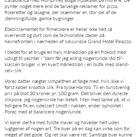
pynter noget mere end de tarvelige reklamer for pizza,
fiskeretter og lasagne, der skæmmer en stor del af de
stemningsfulde, gamle bygninger.
Etablissementet for filmelskere er heller ikke helt så
overrendt og dyrt som de fashionable steder på
havnefronten i nærheden af luksuriøse Grand Hotel Palazzo.
I stedet for at bruge en halv månedsløn på en frokost med
udsigt til yachter i "dem får jeg aldrig nogensinde råd til"-
klassen bruger vi en kvart månedsløn i en butik med bland-
selv-slik.
Vores datter nægter simpelthen at følge med, hvis ikke vi
først køber kroatisk slik. Fra tyske Haribo. Til en turistvenlig
pris på blot 30 kroner pr. 100 gram. Det bliver den dyreste
slikpose, jeg nogensinde har betalt. Men med tanke på, at vi
tidligere fik en isdessert smidt i nakken, ender opholdet i
Porec med at balancere nogenlunde.
Vi kører derfra med fyldte maver og hoveder helt uden
lugtgener af nogen art. Tre byer på en dag kan virke som for
meget af det gode. Og ret skal være ret: Samtlige byer kunne