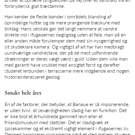
forbryderisk glat træstamme.
Han kender de fleste bønder i områdets blanding af
oprindelige hytter og de mere prangende træskure med
bliktag. Hans selskab gør det langt nemmere at vandre
direkte ind i ifugaoernes dagligdag uden at føle, man på en
eller anden måde forulemper dem med sin nysgerrighed og
sit skydeklare kamera. Og vigtigst af alt har han medbragt
uundværlige vandrestave, der på de mest udfordrende
strækninger er deres vægt værd i guld. Uden dem ville man
med garanti have snublet med ansigtet først og derefter
studeret lerbunden i terrasserne mere indgående end nogen
historieinteresseret geolog.
Smukt hele året
En af de faktorer, der betyder, at Banaue er så imponerende,
er uden tvivl, at seværdigheden stadig har en funktion. Det
er ikke blot et århundrede gammelt levn eller et
frilandsmuseum med statister. Det er stadigvæk et
spisekammer og et ekstremt vigtigt element i ifugaoernes liv.
Dermed balancerer rismarkerne også et sted mellem at være