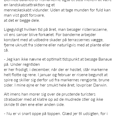
en landskabsattraktion og et
menneskeskabt vidunder. Uden at tage munden for fuld kan
man vist godt forsvare,
at det er begge dele.
Ligegyldigt hvilken tid på året, man besøger risterrasserne,
vil ens sanser blive forkælet. For bønderne arbejder
konstant med at udbedre skader på terrassernes vægge,
fjerne ukrudt fra siderne eller naturligvis med at plante eller
så.
- Jeg kan ikke nævne et optimalt tidspunkt at besøge Banaue
på. Under regntiden
er her frodigt, i december, når der er høstet, står markerne
helt flotte og rene. I januar og februar er risene begyndt at
spire og skiller sig derfor ud fra markernes rengjorte, brune
sider. I mine øjne er her smukt hele året, lovpriser Darwin.
Alt imens han morer sig over de prustende turisters
strabadser med at klatre op ad de mudrede stier og ikke
skride til den ene eller anden side.
- Nu er vi snart oppe på toppen. Glæd jer til udsigten, for i