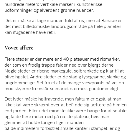
hundrede meters vertikale marker i kunstneriske
udformninger og alverdens grønne nuancer.
Det er måske at tage munden fuld af ris, men at Banaue er
det mest billedsmukke landbrugsområde på hele planeten,
kan ifugaoerne have ret i.
Vovet affære
Flere steder er der mere end 40 plateauer med rismarker,
der som en frodig trappe falder ned over bjergsiderne.
Nogle steder er risene mørkegule, solbrankede og klar til at
blive høstet. Andre steder er de stadig lysegrønne, slanke og
ungdommelige. Set fra et af de mange viewpoints på vej op
mod skyerne fremstår scenariet nærmest guddommeligt.
Det lyder måske højtravende, men faktum er også, at man
ikke skal være skræmt over at befi nde sig tættere på himlen
end jorden. Eller i det mindste ikke være bange for at snuble
og falde flere meter ned på næste plateau, hvis man
glemmer at holde tungen lige i munden
på de indimellem forbistret smalle kanter i stampet ler og