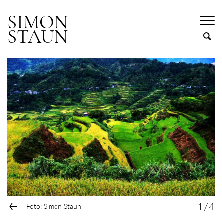
SIMON
STAUN
←
1
/
4
Foto: Simon Staun