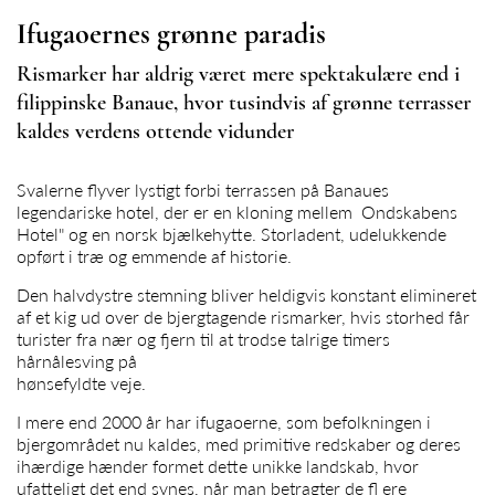
Ifugaoernes grønne paradis
Rismarker har aldrig været mere spektakulære end i
filippinske Banaue, hvor tusindvis af grønne terrasser
kaldes verdens ottende vidunder
Svalerne flyver lystigt forbi terrassen på Banaues
legendariske hotel, der er en kloning mellem Ondskabens
Hotel" og en norsk bjælkehytte. Storladent, udelukkende
opført i træ og emmende af historie.
Den halvdystre stemning bliver heldigvis konstant elimineret
af et kig ud over de bjergtagende rismarker, hvis storhed får
turister fra nær og fjern til at trodse talrige timers
hårnålesving på
hønsefyldte veje.
I mere end 2000 år har ifugaoerne, som befolkningen i
bjergområdet nu kaldes, med primitive redskaber og deres
ihærdige hænder formet dette unikke landskab, hvor
ufatteligt det end synes, når man betragter de fl ere