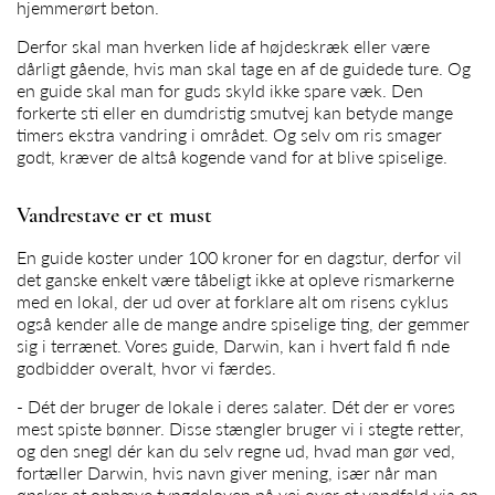
hjemmerørt beton.
Derfor skal man hverken lide af højdeskræk eller være
dårligt gående, hvis man skal tage en af de guidede ture. Og
en guide skal man for guds skyld ikke spare væk. Den
forkerte sti eller en dumdristig smutvej kan betyde mange
timers ekstra vandring i området. Og selv om ris smager
godt, kræver de altså kogende vand for at blive spiselige.
Vandrestave er et must
En guide koster under 100 kroner for en dagstur, derfor vil
det ganske enkelt være tåbeligt ikke at opleve rismarkerne
med en lokal, der ud over at forklare alt om risens cyklus
også kender alle de mange andre spiselige ting, der gemmer
sig i terrænet. Vores guide, Darwin, kan i hvert fald fi nde
godbidder overalt, hvor vi færdes.
- Dét der bruger de lokale i deres salater. Dét der er vores
mest spiste bønner. Disse stængler bruger vi i stegte retter,
og den snegl dér kan du selv regne ud, hvad man gør ved,
fortæller Darwin, hvis navn giver mening, især når man
ønsker at ophæve tyngdeloven på vej over et vandfald via en