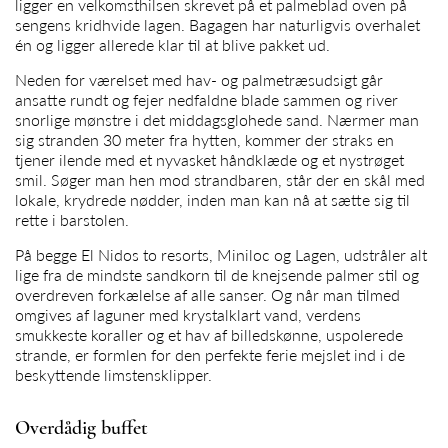
ligger en velkomsthilsen skrevet på et palmeblad oven på
sengens kridhvide lagen. Bagagen har naturligvis overhalet
én og ligger allerede klar til at blive pakket ud.
Neden for værelset med hav- og palmetræsudsigt går
ansatte rundt og fejer nedfaldne blade sammen og river
snorlige mønstre i det middagsglohede sand. Nærmer man
sig stranden 30 meter fra hytten, kommer der straks en
tjener ilende med et nyvasket håndklæde og et nystrøget
smil. Søger man hen mod strandbaren, står der en skål med
lokale, krydrede nødder, inden man kan nå at sætte sig til
rette i barstolen.
På begge El Nidos to resorts, Miniloc og Lagen, udstråler alt
lige fra de mindste sandkorn til de knejsende palmer stil og
overdreven forkælelse af alle sanser. Og når man tilmed
omgives af laguner med krystalklart vand, verdens
smukkeste koraller og et hav af billedskønne, uspolerede
strande, er formlen for den perfekte ferie mejslet ind i de
beskyttende limstensklipper.
Overdådig buffet