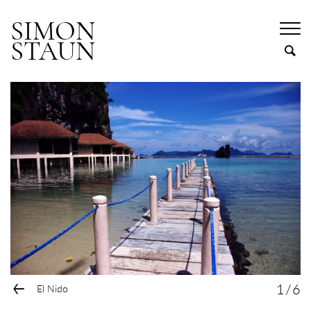
SIMON
STAUN
←
1
/
6
El Nido