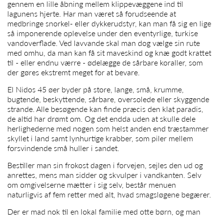
gennem en lille åbning mellem klippevæggene ind til
lagunens hjerte. Har man været så forudseende at
medbringe snorkel- eller dykkerudstyr, kan man få sig en lige
så imponerende oplevelse under den eventyrlige, turkise
vandoverflade. Ved lavvande skal man dog vælge sin rute
med omhu, da man kan få sit maveskind og knæ godt krattet
til - eller endnu værre - ødelægge de sårbare koraller, som
der gøres ekstremt meget for at bevare.
El Nidos 45 øer byder på store, lange, små, krumme,
bugtende, beskyttende, sårbare, oversolede eller skyggende
strande. Alle besøgende kan finde præcis den klat paradis,
de altid har drømt om. Og det endda uden at skulle dele
herlighederne med nogen som helst anden end træstammer
skyllet i land samt lynhurtige krabber, som piler mellem
forsvindende små huller i sandet.
Bestiller man sin frokost dagen i forvejen, sejles den ud og
anrettes, mens man sidder og skvulper i vandkanten. Selv
om omgivelserne mætter i sig selv, består menuen
naturligvis af fem retter med alt, hvad smagsløgene begærer.
Der er mad nok til en lokal familie med otte børn, og man