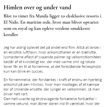
Himlen over og under vand
Blot to timer fra Manila ligger to eksklusive resorts i
El Nido. En maritim rede, hvor man bliver opvartet
som en royal og kan opleve verdens smukkeste
koraller
Jeg har aldrig oplevet det på andet end film. Altså at lande i
en eksotisk lufthavn, hvor ankomsthallen er en træhytte,
lysmasterne afløst af svajende palmer og velkomstkomitéen
består af et kvindeligt kor, der med varme smil og lokale
toner får en til at fornemme, at det forestående ferieophold
kun kan blive en succes.
En fornemmelse, der forstærkes i kraft af endnu en hjertelig
ankomst på øen Miniloc, hvor man modtages af et kæmpe
kor af smilende ansatte, der synger en velkommen, så man
bliver helt rørt.
Den helt uvante og ekstravagante forkælelse fortsætter i
samme sekund, man åbner døren ind til værelset, hvor der