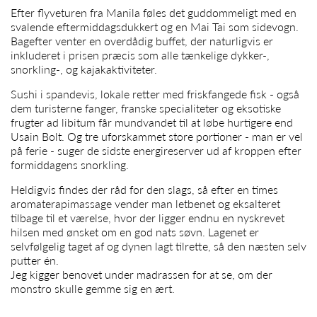
Efter flyveturen fra Manila føles det guddommeligt med en
svalende eftermiddagsdukkert og en Mai Tai som sidevogn.
Bagefter venter en overdådig buffet, der naturligvis er
inkluderet i prisen præcis som alle tænkelige dykker-,
snorkling-, og kajakaktiviteter.
Sushi i spandevis, lokale retter med friskfangede fisk - også
dem turisterne fanger, franske specialiteter og eksotiske
frugter ad libitum får mundvandet til at løbe hurtigere end
Usain Bolt. Og tre uforskammet store portioner - man er vel
på ferie - suger de sidste energireserver ud af kroppen efter
formiddagens snorkling.
Heldigvis findes der råd for den slags, så efter en times
aromaterapimassage vender man letbenet og eksalteret
tilbage til et værelse, hvor der ligger endnu en nyskrevet
hilsen med ønsket om en god nats søvn. Lagenet er
selvfølgelig taget af og dynen lagt tilrette, så den næsten selv
putter én.
Jeg kigger benovet under madrassen for at se, om der
monstro skulle gemme sig en ært.