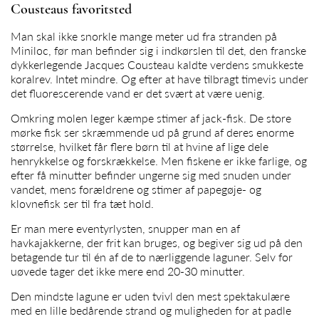
Cousteaus favoritsted
Man skal ikke snorkle mange meter ud fra stranden på
Miniloc, før man befinder sig i indkørslen til det, den franske
dykkerlegende Jacques Cousteau kaldte verdens smukkeste
koralrev. Intet mindre. Og efter at have tilbragt timevis under
det fluorescerende vand er det svært at være uenig.
Omkring molen leger kæmpe stimer af jack-fisk. De store
mørke fisk ser skræmmende ud på grund af deres enorme
størrelse, hvilket får flere børn til at hvine af lige dele
henrykkelse og forskrækkelse. Men fiskene er ikke farlige, og
efter få minutter befinder ungerne sig med snuden under
vandet, mens forældrene og stimer af papegøje- og
klovnefisk ser til fra tæt hold.
Er man mere eventyrlysten, snupper man en af
havkajakkerne, der frit kan bruges, og begiver sig ud på den
betagende tur til én af de to nærliggende laguner. Selv for
uøvede tager det ikke mere end 20-30 minutter.
Den mindste lagune er uden tvivl den mest spektakulære
med en lille bedårende strand og muligheden for at padle