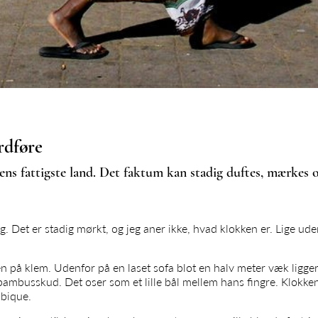
rdføre
ns fattigste land. Det faktum kan stadig duftes, mærkes 
. Det er stadig mørkt, og jeg aner ikke, hvad klokken er. Lige ud
n på klem. Udenfor på en laset sofa blot en halv meter væk ligg
ambusskud. Det oser som et lille bål mellem hans fingre. Klokke
mbique.