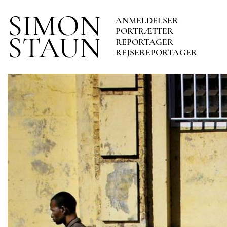
SIMON
ANMELDELSER
PORTRÆTTER
STAUN
REPORTAGER
REJSEREPORTAGER