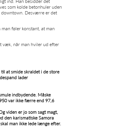
igt ind. Han besidder det
krives som kolde betonhuler uden
el downtown. Desværre er det
å man føler konstant, at man
dt væk, når man hviler ud efter
il at smide skraldet i de store
ldespand lader
e smule indbydende. Måske
 1950 var ikke færre end 97,6
g viden er jo som sagt magt,
med den karismatiske Samora
 skal man ikke lede længe efter.