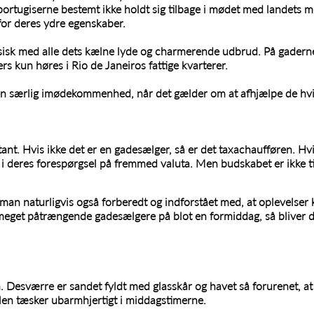
at portugiserne bestemt ikke holdt sig tilbage i mødet med landets 
or deres ydre egenskaber.
isisk med alle dets kælne lyde og charmerende udbrud. På gader
rs kun høres i Rio de Janeiros fattige kvarterer.
 særlig imødekommenhed, når det gælder om at afhjælpe de hvid
nt. Hvis ikke det er en gadesælger, så er det taxachaufføren. Hvis
te i deres forespørgsel på fremmed valuta. Men budskabet er ikke til 
an naturligvis også forberedt og indforstået med, at oplevelser
de meget påtrængende gadesælgere på blot en formiddag, så bliver
 Desværre er sandet fyldt med glasskår og havet så forurenet, at 
solen tæsker ubarmhjertigt i middagstimerne.