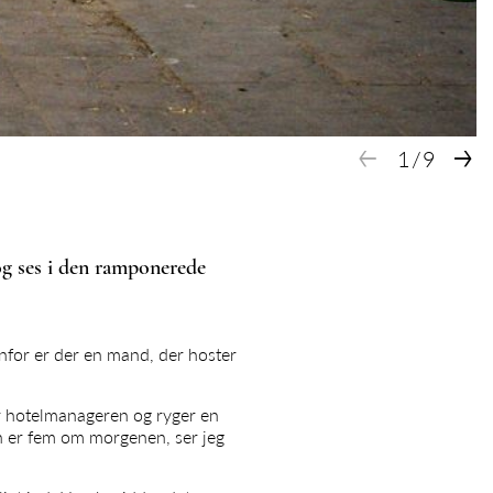
←
→
1
/
9
og ses i den ramponerede
enfor er der en mand, der hoster
er hotelmanageren og ryger en
n er fem om morgenen, ser jeg