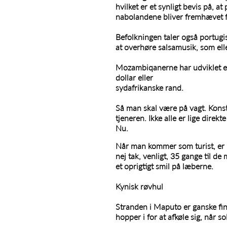
hvilket er et synligt bevis på, 
nabolandene bliver fremhævet f
Befolkningen taler også portug
at overhøre salsamusik, som elle
Mozambiqanerne har udviklet en
dollar eller
sydafrikanske rand.
Så man skal være på vagt. Konsta
tjeneren. Ikke alle er lige direk
Nu.
Når man kommer som turist, er m
nej tak, venligt, 35 gange til 
et oprigtigt smil på læberne.
Kynisk røvhul
Stranden i Maputo er ganske fin.
hopper i for at afkøle sig, når 