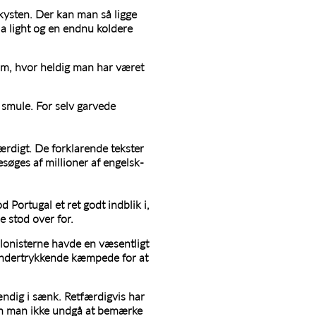
kysten. Der kan man så ligge
la light og en endnu koldere
 om, hvor heldig man har været
 smule. For selv garvede
rdigt. De forklarende tekster
besøges af millioner af engelsk-
Portugal et ret godt indblik i,
 stod over for.
onisterne havde en væsentligt
undertrykkende kæmpede for at
tændig i sænk. Retfærdigvis har
 kan man ikke undgå at bemærke