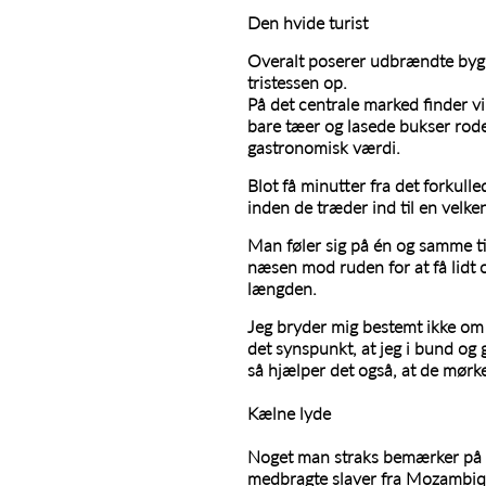
Den hvide turist
Overalt poserer udbrændte bygni
tristessen op.
På det centrale marked finder vi
bare tæer og lasede bukser roder
gastronomisk værdi.
Blot få minutter fra det forkull
inden de træder ind til en velk
Man føler sig på én og samme ti
næsen mod ruden for at få lidt 
længden.
Jeg bryder mig bestemt ikke om a
det synspunkt, at jeg i bund og 
så hjælper det også, at de mør
Kælne lyde
Noget man straks bemærker på e
medbragte slaver fra Mozambiqu