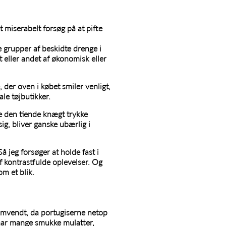
 miserabelt forsøg på at pifte
e grupper af beskidte drenge i
 eller andet af økonomisk eller
 der oven i købet smiler venligt,
le tøjbutikker.
se den tiende knægt trykke
g, bliver ganske ubærlig i
 jeg forsøger at holde fast i
af kontrastfulde oplevelser. Og
m et blik.
omvendt, da portugiserne netop
 har mange smukke mulatter,