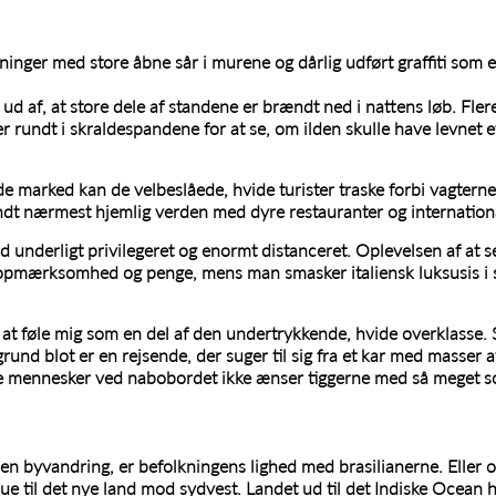
nger med store åbne sår i murene og dårlig udført graffiti som et
 ud af, at store dele af standene er brændt ned i nattens løb. Fler
 rundt i skraldespandene for at se, om ilden skulle have levnet et
ede marked kan de velbeslåede, hvide turister traske forbi vagterne,
endt nærmest hjemlig verden med dyre restauranter og internationa
d underligt privilegeret og enormt distanceret. Oplevelsen af at 
opmærksomhed og penge, mens man smasker italiensk luksusis i si
t føle mig som en del af den undertrykkende, hvide overklasse. Så
grund blot er en rejsende, der suger til sig fra et kar med masser 
ke mennesker ved nabobordet ikke ænser tiggerne med så meget so
n byvandring, er befolkningens lighed med brasilianerne. Eller 
e til det nye land mod sydvest. Landet ud til det Indiske Ocean