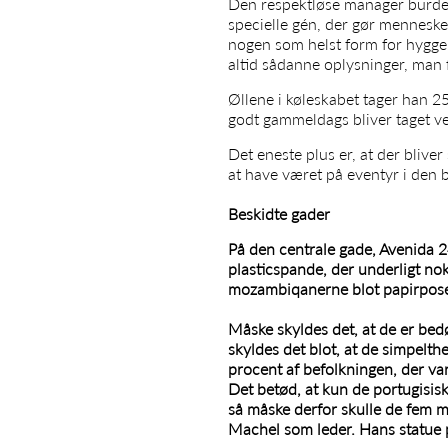
Den respektløse manager burde e
specielle gén, der gør mennesker
nogen som helst form for hygge
altid sådanne oplysninger, man f
Øllene i køleskabet tager han 2
godt gammeldags bliver taget v
Det eneste plus er, at der blive
at have været på eventyr i den 
Beskidte gader
På den centrale gade, Avenida 24
plasticspande, der underligt no
mozambiqanerne blot papirposer
Måske skyldes det, at de er be
skyldes det blot, at de simpelthe
procent af befolkningen, der var
Det betød, at kun de portugisi
så måske derfor skulle de fem m
Machel som leder. Hans statue pr