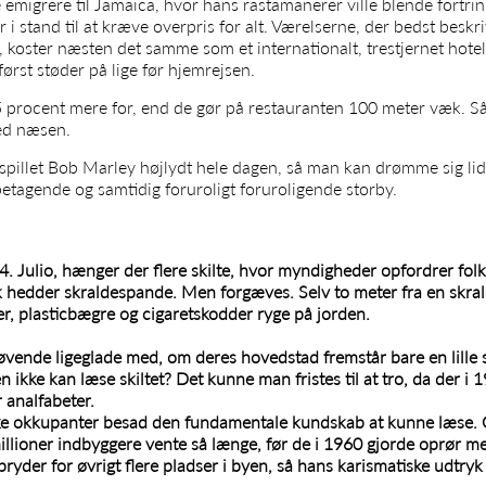
migrere til Jamaica, hvor hans rastamanerer ville blende fortrinl
 i stand til at kræve overpris for alt. Værelserne, der bedst bes
, koster næsten det samme som et internationalt, trestjernet hot
ørst støder på lige før hjemrejsen.
5 procent mere for, end de gør på restauranten 100 meter væk. S
ed næsen.
r spillet Bob Marley højlydt hele dagen, så man kan drømme sig li
betagende og samtidig foruroligt foruroligende storby.
. Julio, hænger der flere skilte, hvor myndigheder opfordrer folk t
k hedder skraldespande. Men forgæves. Selv to meter fra en skra
, plasticbægre og cigaretskodder ryge på jorden.
døvende ligeglade med, om deres hovedstad fremstår bare en lill
n ikke kan læse skiltet? Det kunne man fristes til at tro, da der i
 analfabeter.
ske okkupanter besad den fundamentale kundskab at kunne læse. O
illioner indbyggere vente så længe, før de i 1960 gjorde oprør 
yder for øvrigt flere pladser i byen, så hans karismatiske udtryk