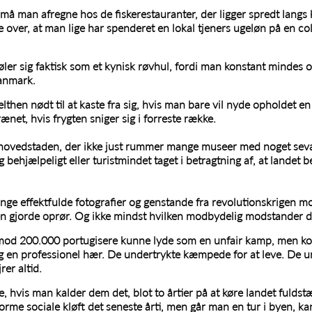
må man afregne hos de fiskerestauranter, der ligger spredt langs 
 over, at man lige har spenderet en lokal tjeners ugeløn på en co
ler sig faktisk som et kynisk røvhul, fordi man konstant mindes
anmark.
then nødt til at kaste fra sig, hvis man bare vil nyde opholdet en
ænet, hvis frygten sniger sig i forreste række.
 hovedstaden, der ikke just rummer mange museer med noget sevæ
g behjælpeligt eller turistmindet taget i betragtning af, at landet 
ge effektfulde fotografier og genstande fra revolutionskrigen mod 
n gjorde oprør. Og ikke mindst hvilken modbydelig modstander de
od 200.000 portugisere kunne lyde som en unfair kamp, men kol
g en professionel hær. De undertrykte kæmpede for at leve. De 
rer altid.
, hvis man kalder dem det, blot to årtier på at køre landet fulds
norme sociale kløft det seneste årti, men går man en tur i byen,