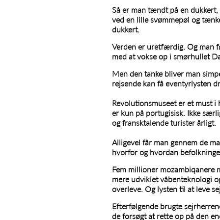
Så er man tændt på en dukkert, 
ved en lille svømmepøl og tænke
dukkert.
Verden er uretfærdig. Og man fø
med at vokse op i smørhullet D
Men den tanke bliver man simpel
rejsende kan få eventyrlysten dr
Revolutionsmuseet er et must i
er kun på portugisisk. Ikke særli
og fransktalende turister årligt.
Alligevel får man gennem de man
hvorfor og hvordan befolkninge
Fem millioner mozambiqanere m
mere udviklet våbenteknologi o
overleve. Og lysten til at leve sej
Efterfølgende brugte sejrherrene
de forsøgt at rette op på den e