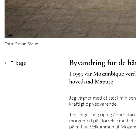
Foto: Simon Staun
Byvandring for de hå
←
Tilbage
I 1993 var Mozambique verde
hovedstad Maputo
Jeg vågner med et sæt i min seng
kraftigt og vedvarende.
Jeg sniger mig op og åbner døre
morgenfed på størrelse med et b
på mit ur. Velkommen til Moza