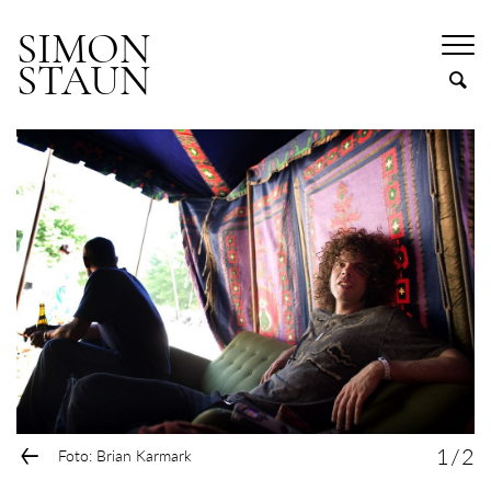
SIMON
STAUN
←
1
/
2
Foto: Brian Karmark