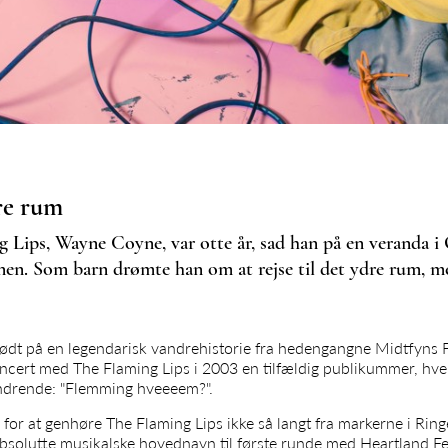
re rum
g Lips, Wayne Coyne, var otte år, sad han på en veranda 
en. Som barn drømte han om at rejse til det ydre rum, me
ødt på en legendarisk vandrehistorie fra hedengangne Midtfyns Fes
cert med The Flaming Lips i 2003 en tilfældig publikummer, hvem 
undrende: "Flemming hveeeem?".
for at genhøre The Flaming Lips ikke så langt fra markerne i Rin
bsolutte musikalske hovednavn til første runde med Heartland Fes