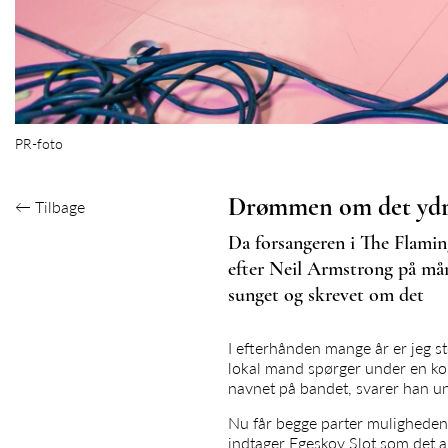
PR-foto
Drømmen om det yd
←
Tilbage
Da forsangeren i The Flamin
efter Neil Armstrong på mån
sunget og skrevet om det
I efterhånden mange år er jeg st
lokal mand spørger under en kon
navnet på bandet, svarer han 
Nu får begge parter muligheden 
indtager Egeskov Slot som det a