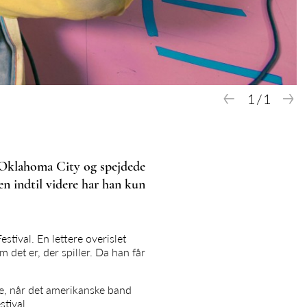
←
→
1
/
1
i Oklahoma City og spejdede
n indtil videre har han kun
tival. En lettere overislet
det er, der spiller. Da han får
ge, når det amerikanske band
tival.