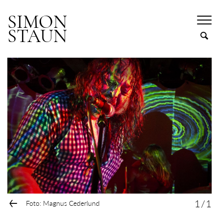
SIMON
STAUN
←
1
/
1
Foto: Magnus Cederlund