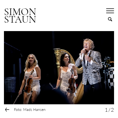
SIMON
STAUN
←
1
/
2
Foto: Mads Hansen