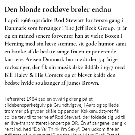
Den blonde rockløve brøler endnu
I april 1968 optrådte Rod Stewart for første gang i
Danmark som forsanger i The Jeff Beck Group. 51 år
og en måned senere forventer han at vælte Boxen i
Herning med sin hæse stemme, sit gode humør samt
en bunke af de bedste sange fra en imponerende
karriere. Avisen Danmark har mødt den 74-årige
rocksanger, der fik sin musikalske ilddåb i 1957 med
Bill Haley & His Comets og er blevet kaldt den
bedste hvide soulsanger af James Brown.
I efteråret 1984 sad en syvårig dreng på et
sildebensparketgulv på Grundtvigsvej i Aars og spillede
trommer på gryder, skåle og pander. Køkkenudstyret fik
solide tæv til tonerne af
Rod Stewart,
der foldede sig ud til
en live-transmitteret koncert på DR. Én af sangene, der gik
rent ind, hed "Do Ya' Think I'm Sexy". Den udkom fire år
tidligere på albummet "Blondes Have More Fun". Det så