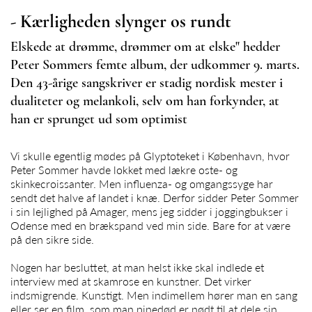
- Kærligheden slynger os rundt
Elskede at drømme, drømmer om at elske" hedder
Peter Sommers femte album, der udkommer 9. marts.
Den 43-årige sangskriver er stadig nordisk mester i
dualiteter og melankoli, selv om han forkynder, at
han er sprunget ud som optimist
Vi skulle egentlig mødes på Glyptoteket i København, hvor
Peter Sommer
havde lokket med lækre oste- og
skinkecroissanter. Men influenza- og omgangssyge har
sendt det halve af landet i knæ. Derfor sidder
Peter Sommer
i sin lejlighed på Amager, mens jeg sidder i joggingbukser i
Odense med en brækspand ved min side. Bare for at være
på den sikre side.
Nogen har besluttet, at man helst ikke skal indlede et
interview med at skamrose en kunstner. Det virker
indsmigrende. Kunstigt. Men indimellem hører man en sang
eller ser en film, som man pinedød er nødt til at dele sin