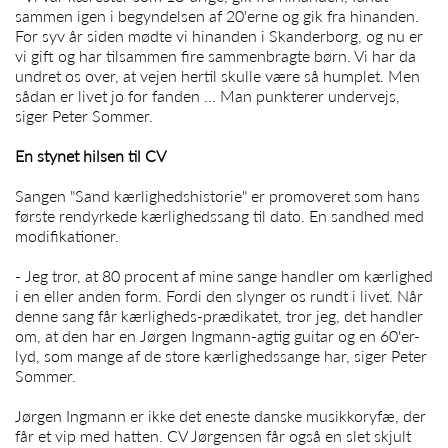
sammen igen i begyndelsen af 20'erne og gik fra hinanden.
For syv år siden mødte vi hinanden i Skanderborg, og nu er
vi gift og har tilsammen fire sammenbragte børn. Vi har da
undret os over, at vejen hertil skulle være så humplet. Men
sådan er livet jo for fanden ... Man punkterer undervejs,
siger
Peter Sommer
.
En stynet hilsen til CV
Sangen "Sand kærlighedshistorie" er promoveret som hans
første rendyrkede kærlighedssang til dato. En sandhed med
modifikationer.
- Jeg tror, at 80 procent af mine sange handler om kærlighed
i en eller anden form. Fordi den slynger os rundt i livet. Når
denne sang får kærligheds-prædikatet, tror jeg, det handler
om, at den har en Jørgen Ingmann-agtig guitar og en 60'er-
lyd, som mange af de store kærlighedssange har, siger
Peter
Sommer
.
Jørgen Ingmann er ikke det eneste danske musikkoryfæ, der
får et vip med hatten. CV Jørgensen får også en slet skjult