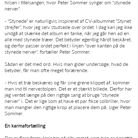
hilsen i titelsangen, hvor
Peter Sommer
synger om "stynede
nerver".
- "Stynede" er naturligvis inspireret af CV-albummet "Stynet
strejfer", hvor jeg selv studsede over ordet. I dag kan jeg ikke
undgå at skænke det album en tanke, når jeg går hen ad en
allé med stynede træer. Det betyder egentlig hårdt beskåret,
og derfor passer ordet perfekt i linjen "over kanten på de
stynede nerver", fortæller
Peter Sommer
.
Sådan er det med ord. Hvis man gider undersøge, hvad de
betyder, får man ofte meget forærende.
- Hvis et træ beskæres og får sine grene klippet af, kommer
man ind til nervestolpen. Det er et stærkt billede. Derfor har
jeg ventet længe på den rigtige sang at bruge "stynede
nerver" i. Det er lige som at have et par fikse solbriller, hvor
man mangler den rigtige krop at placere dem på, siger
Peter
Sommer
.
En karmafortælling
Der er flere formuleringer på albummet, som han er oprigtig