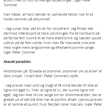
Sommer
.
Han håber, at hans tekster er samlende faktor nok til at
holde sammen på albummet.
- Jeg synes ikke, det bliver for skizofrent. Jeg finder det
derimod interessant at høre udviklingen fra et rockband på
de første fem numre til et mere elektronisk og næsten jazzet
udtryk på de fem sidste, hvor man får masseret sine ører
med nogle mere langsomme og eftertænksomme sange,
siger
Peter Sommer
.
Akavet paradoks
Ambitionen på "Elskede at drømme, drømmer om at elske" er
såre simpel. I hvert fald i
Peter
Sommers optik.
- Jeg prøver med vold og magt at få mine tekster til ikke at
ligne mit eget liv. Men at ligne et liv, der kunne ligne mit
eget. Jeg kan ikke skrive sange om en drømmeverden, der er
grebet ud af det blå eller har et politisk afsæt. Lakmusprøven
er at ramme et punkt, hvor teksten rører mig selv, siger
Peter