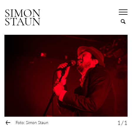
SIMON
STAUN
←
1
/
1
Foto: Simon Staun