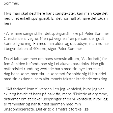
Sommer
.
Hvis man skal destillere hans sangtekster, kan man koge det
ned til et enkelt spørgsmål: Er det normalt at have det sådan
her?
- Alle mine sange stiller det spørgsmål. Ikke på
Peter Sommer
Christensens vegne. Men på vegne af en person, der godt
kunne ligne mig. En med min alder og det udsyn, man nu har
i begyndelsen af 40'erne, siger
Peter Sommer
.
Da vi talte sammen om hans seneste album, "Alt forladt", for
fem år siden befandt han sig i et akavet paradoks. Han gik
nyforelsket rundt og ventede barn med sin nye kæreste, i
dag hans kone, men skulle konstant forholde sig til bruddet
med sin ekskone, som albummets tekster kredsede omkring.
- "Alt forladt" kom til verden i en jeg-kontekst, hvor jeg var
skilt og havde et barn på halv tid, mens "Elskede at drømme,
drømmer om at elske" udspringer af en vi-kontekst, hvor jeg
er familiefar og har fundet sammen med min
ungdomskæreste. Det er to diametralt forskellige