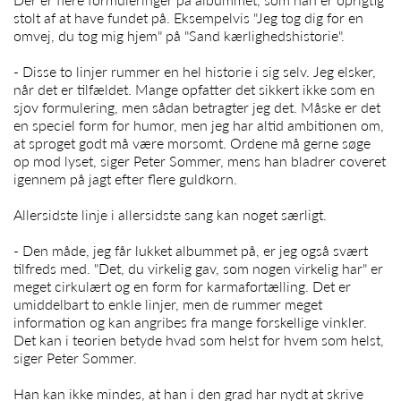
stolt af at have fundet på. Eksempelvis "Jeg tog dig for en
omvej, du tog mig hjem" på "Sand kærlighedshistorie".
- Disse to linjer rummer en hel historie i sig selv. Jeg elsker,
når det er tilfældet. Mange opfatter det sikkert ikke som en
sjov formulering, men sådan betragter jeg det. Måske er det
en speciel form for humor, men jeg har altid ambitionen om,
at sproget godt må være morsomt. Ordene må gerne søge
op mod lyset, siger
Peter Sommer,
mens han bladrer coveret
igennem på jagt efter flere guldkorn.
Allersidste linje i allersidste sang kan noget særligt.
- Den måde, jeg får lukket albummet på, er jeg også svært
tilfreds med. "Det, du virkelig gav, som nogen virkelig har" er
meget cirkulært og en form for karmafortælling. Det er
umiddelbart to enkle linjer, men de rummer meget
information og kan angribes fra mange forskellige vinkler.
Det kan i teorien betyde hvad som helst for hvem som helst,
siger
Peter Sommer
.
Han kan ikke mindes, at han i den grad har nydt at skrive