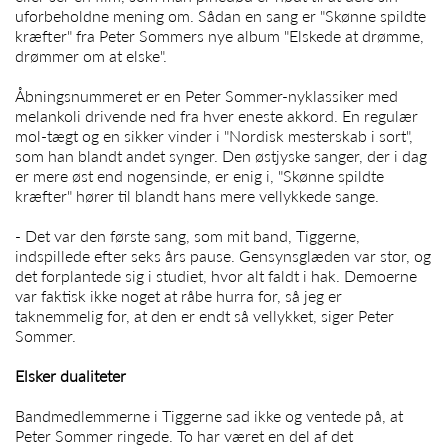
uforbeholdne mening om. Sådan en sang er "Skønne spildte
kræfter" fra
Peter
Sommers nye album "Elskede at drømme,
drømmer om at elske".
Åbningsnummeret er en
Peter
Sommer-nyklassiker med
melankoli drivende ned fra hver eneste akkord. En regulær
mol-tægt og en sikker vinder i "Nordisk mesterskab i sort",
som han blandt andet synger. Den østjyske sanger, der i dag
er mere øst end nogensinde, er enig i, "Skønne spildte
kræfter" hører til blandt hans mere vellykkede sange.
- Det var den første sang, som mit band, Tiggerne,
indspillede efter seks års pause. Gensynsglæden var stor, og
det forplantede sig i studiet, hvor alt faldt i hak. Demoerne
var faktisk ikke noget at råbe hurra for, så jeg er
taknemmelig for, at den er endt så vellykket, siger
Peter
Sommer
.
Elsker dualiteter
Bandmedlemmerne i Tiggerne sad ikke og ventede på, at
Peter Sommer
ringede. To har været en del af det