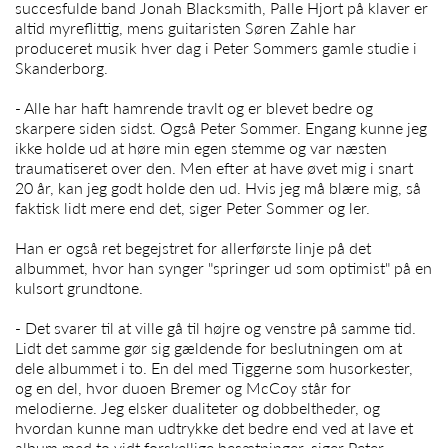
succesfulde band Jonah Blacksmith, Palle Hjort på klaver er
altid myreflittig, mens guitaristen Søren Zahle har
produceret musik hver dag i
Peter
Sommers gamle studie i
Skanderborg.
- Alle har haft hamrende travlt og er blevet bedre og
skarpere siden sidst. Også
Peter Sommer
. Engang kunne jeg
ikke holde ud at høre min egen stemme og var næsten
traumatiseret over den. Men efter at have øvet mig i snart
20 år, kan jeg godt holde den ud. Hvis jeg må blære mig, så
faktisk lidt mere end det, siger
Peter Sommer
og ler.
Han er også ret begejstret for allerførste linje på det
albummet, hvor han synger "springer ud som optimist" på en
kulsort grundtone.
- Det svarer til at ville gå til højre og venstre på samme tid.
Lidt det samme gør sig gældende for beslutningen om at
dele albummet i to. En del med Tiggerne som husorkester,
og en del, hvor duoen Bremer og McCoy står for
melodierne. Jeg elsker dualiteter og dobbeltheder, og
hvordan kunne man udtrykke det bedre end ved at lave et
album med to vidt forskellige besætninger, siger
Peter