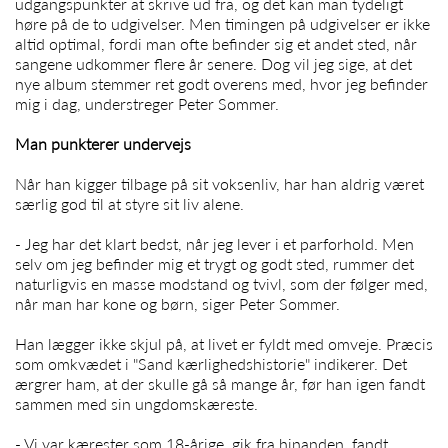
udgangspunkter at skrive ud fra, og det kan man tydeligt
høre på de to udgivelser. Men timingen på udgivelser er ikke
altid optimal, fordi man ofte befinder sig et andet sted, når
sangene udkommer flere år senere. Dog vil jeg sige, at det
nye album stemmer ret godt overens med, hvor jeg befinder
mig i dag, understreger
Peter Sommer
.
Man punkterer undervejs
Når han kigger tilbage på sit voksenliv, har han aldrig været
særlig god til at styre sit liv alene.
- Jeg har det klart bedst, når jeg lever i et parforhold. Men
selv om jeg befinder mig et trygt og godt sted, rummer det
naturligvis en masse modstand og tvivl, som der følger med,
når man har kone og børn, siger
Peter Sommer
.
Han lægger ikke skjul på, at livet er fyldt med omveje. Præcis
som omkvædet i "Sand kærlighedshistorie" indikerer. Det
ærgrer ham, at der skulle gå så mange år, før han igen fandt
sammen med sin ungdomskæreste.
- Vi var kærester som 18-årige, gik fra hinanden, fandt