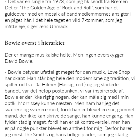
- Det var en single fra 1973, som jeg fik sendt fra Bremen.
Det er "The Golden Age of Rock and Roll", som har et
guldcover med en mosaik af bandmedlemmernes ansigter i
en piges hår. I det hele taget en vild 7-tommer, som jeg
måtte eje, siger
Jens Unmack
.
Bowie øverst i hierarkiet
Der er mange musikalske helte. Men ingen overskygger
David Bowie.
- Bowie betyder ufatteligt meget for den musik, Love Shop
har skabt. Han står bag hele den modernisme og tradition, vi
spiller ud fra. Da Hilmer (Hassig, red.) og jeg startede
bandet, var det netop postpunken, vi var inspirerede af.
Bowie er der ikke rigtig nogen, der kan måle sig med i min
optik. Morrissey kunne næsten. Men ham har jeg det
sværere og sværere med, fordi han er blevet en sur, gammel
mand, der ikke kan skrive de sange, han kunne engang. Han
fylder stadig meget, fordi han er så kontroversiel, men han
er på nogle punkter blevet en antihelt for mig. Derfor hører
jeg mest The Smiths og hans tidlige plader, som jeg stadig