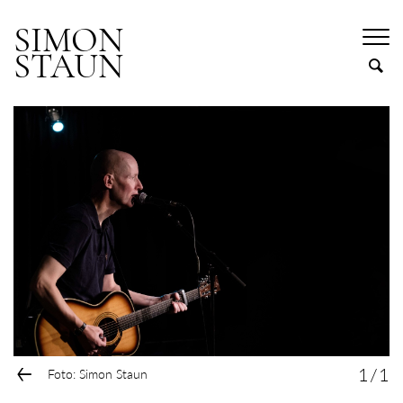
SIMON
STAUN
←
1
/
1
Foto: Simon Staun