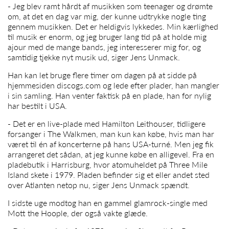
- Jeg blev ramt hårdt af musikken som teenager og drømte
om, at det en dag var mig, der kunne udtrykke nogle ting
gennem musikken. Det er heldigvis lykkedes. Min kærlighed
til musik er enorm, og jeg bruger lang tid på at holde mig
ajour med de mange bands, jeg interesserer mig for, og
samtidig tjekke nyt musik ud, siger Jens Unmack.
Han kan let bruge flere timer om dagen på at sidde på
hjemmesiden discogs.com og lede efter plader, han mangler
i sin samling. Han venter faktisk på en plade, han for nylig
har bestilt i USA.
- Det er en live-plade med Hamilton Leithouser, tidligere
forsanger i The Walkmen, man kun kan købe, hvis man har
været til én af koncerterne på hans USA-turné. Men jeg fik
arrangeret det sådan, at jeg kunne købe en alligevel. Fra en
pladebutik i Harrisburg, hvor atomuheldet på Three Mile
Island skete i 1979. Pladen befinder sig et eller andet sted
over Atlanten netop nu, siger
Jens Unmack
spændt.
I sidste uge modtog han en gammel glamrock-single med
Mott the Hoople, der også vakte glæde.