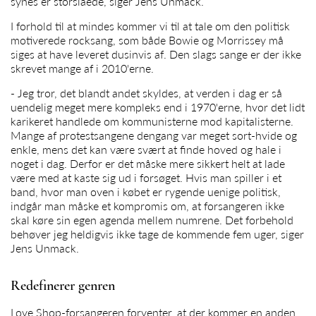
synes er storslåede, siger
Jens Unmack
.
I forhold til at mindes kommer vi til at tale om den politisk
motiverede rocksang, som både Bowie og Morrissey må
siges at have leveret dusinvis af. Den slags sange er der ikke
skrevet mange af i 2010'erne.
- Jeg tror, det blandt andet skyldes, at verden i dag er så
uendelig meget mere kompleks end i 1970'erne, hvor det lidt
karikeret handlede om kommunisterne mod kapitalisterne.
Mange af protestsangene dengang var meget sort-hvide og
enkle, mens det kan være svært at finde hoved og hale i
noget i dag. Derfor er det måske mere sikkert helt at lade
være med at kaste sig ud i forsøget. Hvis man spiller i et
band, hvor man oven i købet er rygende uenige politisk,
indgår man måske et kompromis om, at forsangeren ikke
skal køre sin egen agenda mellem numrene. Det forbehold
behøver jeg heldigvis ikke tage de kommende fem uger, siger
Jens Unmack
.
Redefinerer genren
Love Shop-forsangeren forventer, at der kommer en anden