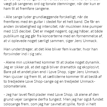
vægt på sangenes ord og tonale stemninger, når der kun er
ham til at fremføre sangene.
- Alle sange lyder grundlæggende forskelligt, når de
fremføres med én guitar i stedet for et helt band. De får en
anden skrøbelighed og intensitet, når musikken ikke pumper
med 115 decibel. Det er meget nøgent, og jeg håber, at både
publikum og jeg går fra koncerterne med en fornemmelse af,
at vi oplevede noget særligt sammen, siger
Jens Unmack
.
Han understreger, at det ikke bliver fem kvarter, hvor han
forsvinder ind i sig selv.
- Alene min usikkerhed kommer til at skabe noget dynamik.
Jeg er sikker på, at det også bliver dramatisk og eksplosivt.
Bare på et andet plan end i Love Shop, siger
Jens Unmack
.
Han sjusser sig frem til, at sætlisterne kommer til at bestå af
to tredjedele Love Shop-sange og en tredjedel Unmack-
solomateriale.
- Jeg har lavet flest plader med Love Shop, så alene af den
grund vejer sangene derfra tungest. Men jeg har også fundet
solosange frem, som jeg har savnet at spille, fordi vi helt