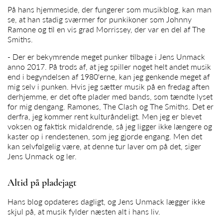
På hans hjemmeside, der fungerer som musikblog, kan man
se, at han stadig sværmer for punkikoner som Johnny
Ramone og til en vis grad Morrissey, der var en del af The
Smiths.
- Der er bekymrende meget punker tilbage i
Jens Unmack
anno 2017. På trods af, at jeg spiller noget helt andet musik
end i begyndelsen af 1980'erne, kan jeg genkende meget af
mig selv i punken. Hvis jeg sætter musik på en fredag aften
derhjemme, er det ofte plader med bands, som tændte lyset
for mig dengang. Ramones, The Clash og The Smiths. Det er
derfra, jeg kommer rent kulturåndeligt. Men jeg er blevet
voksen og faktisk midaldrende, så jeg ligger ikke længere og
kaster op i rendestenen, som jeg gjorde engang. Men det
kan selvfølgelig være, at denne tur laver om på det, siger
Jens Unmack
og ler.
Altid på pladejagt
Hans blog opdateres dagligt, og
Jens Unmack
lægger ikke
skjul på, at musik fylder næsten alt i hans liv.