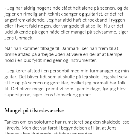
- Jeg har aldrig nogensinde stået helt alene på scenen, og da
jeg er en rimelig anti-teknisk sanger og guitarist, er det ret
angstfremkaldende. Jeg har altid haft et rockband i ryggen
eller i hvert fald nogen, der var gode til at spille. Nu er det
udelukkende på egen nåde eller mangel på selvsamme, siger
Jens Unmack.
Når han kommer tilbage til Danmark, ser han frem til at
drøne afsted på arbejde uden at være en del af at kæmpe
hold i en bus fyldt med gear og instrumenter.
- Jeg kører afsted i en personbil med min turmanager og min
guitar. Det bliver lidt som at skulle på lejrskole. Jeg skal selv
stille op på scenen og gøre klar, hvilket jeg normalt har folk
til. Det bliver meget primitivt som i gamle dage, før jeg blev
superstjerne, siger
Jens Unmack
og griner.
Mangel på tilstedeværelse
Tanken om en soloturné har rumsteret bag den skaldede isse
i årevis. Men det var først i begyndelsen af i år, at
Jens
Unmack
konkluderede, at tiden var moden.