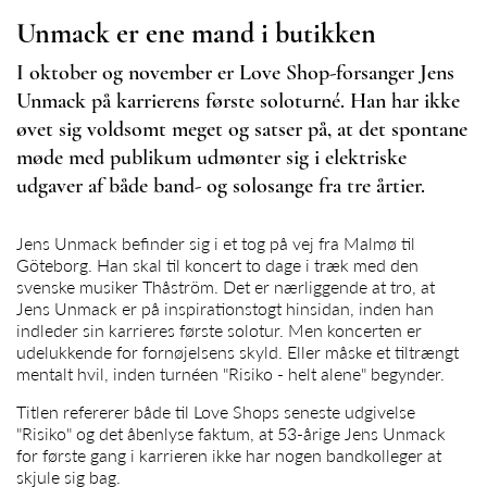
Unmack er ene mand i butikken
I oktober og november er Love Shop-forsanger Jens
Unmack på karrierens første soloturné. Han har ikke
øvet sig voldsomt meget og satser på, at det spontane
møde med publikum udmønter sig i elektriske
udgaver af både band- og solosange fra tre årtier.
Jens Unmack
befinder sig i et tog på vej fra Malmø til
Göteborg. Han skal til koncert to dage i træk med den
svenske musiker Thåström. Det er nærliggende at tro, at
Jens Unmack
er på inspirationstogt hinsidan, inden han
indleder sin karrieres første solotur. Men koncerten er
udelukkende for fornøjelsens skyld. Eller måske et tiltrængt
mentalt hvil, inden turnéen "Risiko - helt alene" begynder.
Titlen refererer både til Love Shops seneste udgivelse
"Risiko" og det åbenlyse faktum, at 53-årige
Jens Unmack
for første gang i karrieren ikke har nogen bandkolleger at
skjule sig bag.