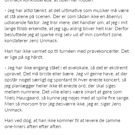
- Jeg har altid tænkt, at det ultimative som musiker må være
at stå alene på scenen. Der er som sådan ikke en åbenlys
udløsende faktor. Jeg tror mere, det handler om, at jeg i mit
lange tilløb erkendte, at jeg sgu aldrig bliver helt klar. Derfor
besluttede jeg at sparke mig selv ud af min comfort zone,
konstaterer
Jens Unmack
.
Han har ikke varmet op til turnéen med prøvekoncerter. Det
er lige på og hårdt.
- Jeg har ikke engang stået i et øvelokale, så det er ekstremt
uprøvet. Det må briste eller bære. Jeg vil gerne have, at der
opstår noget særligt og spontant til hver eneste koncert, så
jeg planlægger heller ikke ét eneste ord, der skal siges
mellem numrene. Det ville ellers være smart at gøre som
Niels Hausgaard, så kunne jeg nøjes med at spille fire sange.
Men så morsom tror jeg desværre ikke, jeg er, siger
Jens
Unmack
.
Han ved dog, at han ikke kommer til at levere de samme
one-liners aften efter aften.