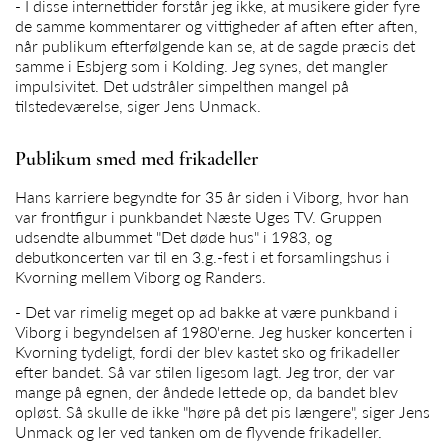
- I disse internettider forstår jeg ikke, at musikere gider fyre
de samme kommentarer og vittigheder af aften efter aften,
når publikum efterfølgende kan se, at de sagde præcis det
samme i Esbjerg som i Kolding. Jeg synes, det mangler
impulsivitet. Det udstråler simpelthen mangel på
tilstedeværelse, siger
Jens Unmack
.
Publikum smed med frikadeller
Hans karriere begyndte for 35 år siden i Viborg, hvor han
var frontfigur i punkbandet Næste Uges TV. Gruppen
udsendte albummet "Det døde hus" i 1983, og
debutkoncerten var til en 3.g.-fest i et forsamlingshus i
Kvorning mellem Viborg og Randers.
- Det var rimelig meget op ad bakke at være punkband i
Viborg i begyndelsen af 1980'erne. Jeg husker koncerten i
Kvorning tydeligt, fordi der blev kastet sko og frikadeller
efter bandet. Så var stilen ligesom lagt. Jeg tror, der var
mange på egnen, der åndede lettede op, da bandet blev
opløst. Så skulle de ikke "høre på det pis længere", siger
Jens
Unmack
og ler ved tanken om de flyvende frikadeller.