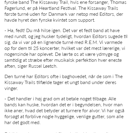
fynske band The Kissaway Trail, hvis ene forsanger, Thomas
Fagerlund, er på Heartland Festival. The Kissaway Trails
første turné uden for Danmark var netop med Editors, der
havde hyret den fynske kvintet som support.
- Ha, fedt! Du må hilse igen. Det var et fedt band at have
med rundt, og jeg husker tydeligt, hvordan Editors sugede til
sig, da vi var på en lignende turné med R.E.M. Vi varmede
op for dem til 25 koncerter, hvilket var det mest lærerige, vi
nogensinde har oplevet. De lærte os at være ydmyge og
samtidig at stræbe efter musikalsk perfektion hver eneste
aften, siger Russel Leetch.
Den turné har Editors ofte i baghovedet, når de som i The
Kissaway Trails tilfælde tager et ungt band under deres
vinger.
- Det handler i høj grad om at betale noget tilbage. Alle
bands kan huske, hvordan det er i begyndelsen, hvor man
ikke aner, hvad det betyder at turnere for alvor. Vi har også
forsøgt at forblive nogle hyggelige, venlige gutter, som alle
har det godt med.