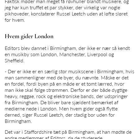
Faktisk møder man meget få røvhuller blandt musikere, og
jeg har kun truffet et par stykker, der virkelig var nogle
pikhoveder, konstaterer Russel Leetch uden at løfte sløret
for hvem.
Hvem gider London
Editors blev dannet i Birmingham, der ikke er nær så kendt
en musikby som London, Manchester, Liverpool og
Sheffield.
- Der er ikke er en særlig stor musikscene i Birmingham, hvis
man sammenligner med de byer, du nævnte. Måske er det
en fordel, fordi byen på en måde er et tomt lærred, hvor
man ikke skal følge strømmen. Derfor er der både dygtige
heavy, reggae, rock og elektroniske bands, der udspringer
fra Birmingham. De bliver bare sjældent bemærket af
medierne nede i London. Men hvem gider også flytte
derned, siger Russel Leetch, der stadig bor uden for
Birmingham.
Det var i Staffordshire tæt på Birmingham, at han mødte de
andre medlemmer af Editors, da de studerede