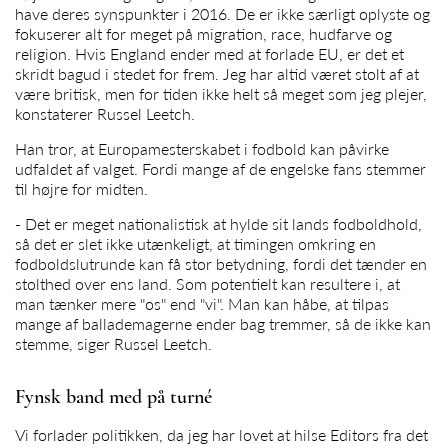
have deres synspunkter i 2016. De er ikke særligt oplyste og
fokuserer alt for meget på migration, race, hudfarve og
religion. Hvis England ender med at forlade EU, er det et
skridt bagud i stedet for frem. Jeg har altid været stolt af at
være britisk, men for tiden ikke helt så meget som jeg plejer,
konstaterer Russel Leetch.
Han tror, at Europamesterskabet i fodbold kan påvirke
udfaldet af valget. Fordi mange af de engelske fans stemmer
til højre for midten.
- Det er meget nationalistisk at hylde sit lands fodboldhold,
så det er slet ikke utænkeligt, at timingen omkring en
fodboldslutrunde kan få stor betydning, fordi det tænder en
stolthed over ens land. Som potentielt kan resultere i, at
man tænker mere "os" end "vi". Man kan håbe, at tilpas
mange af ballademagerne ender bag tremmer, så de ikke kan
stemme, siger Russel Leetch.
Fynsk band med på turné
Vi forlader politikken, da jeg har lovet at hilse Editors fra det