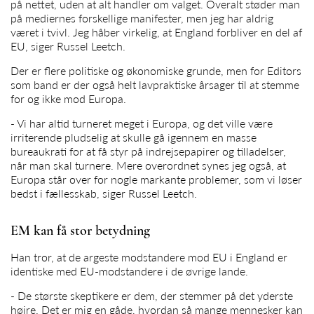
på nettet, uden at alt handler om valget. Overalt støder man
på mediernes forskellige manifester, men jeg har aldrig
været i tvivl. Jeg håber virkelig, at England forbliver en del af
EU, siger Russel Leetch.
Der er flere politiske og økonomiske grunde, men for Editors
som band er der også helt lavpraktiske årsager til at stemme
for og ikke mod Europa.
- Vi har altid turneret meget i Europa, og det ville være
irriterende pludselig at skulle gå igennem en masse
bureaukrati for at få styr på indrejsepapirer og tilladelser,
når man skal turnere. Mere overordnet synes jeg også, at
Europa står over for nogle markante problemer, som vi løser
bedst i fællesskab, siger Russel Leetch.
EM kan få stor betydning
Han tror, at de argeste modstandere mod EU i England er
identiske med EU-modstandere i de øvrige lande.
- De største skeptikere er dem, der stemmer på det yderste
højre. Det er mig en gåde, hvordan så mange mennesker kan