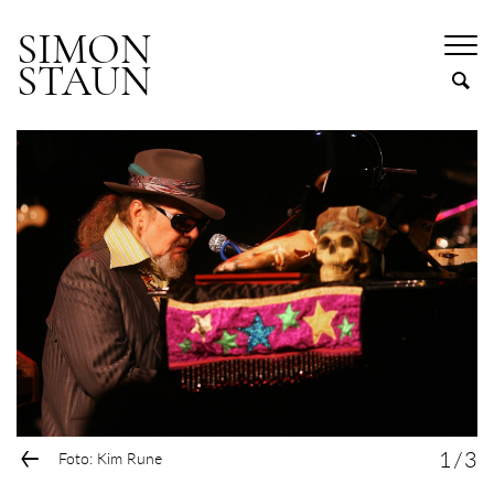
SIMON
STAUN
←
1
/
3
Foto: Kim Rune