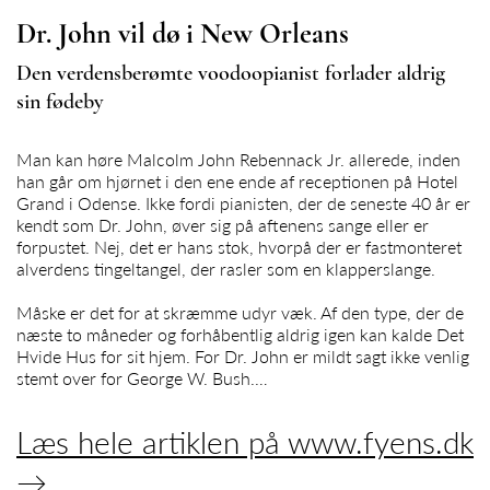
Dr. John vil dø i New Orleans
Den verdensberømte voodoopianist forlader aldrig
sin fødeby
Man kan høre Malcolm John Rebennack Jr. allerede, inden
han går om hjørnet i den ene ende af receptionen på Hotel
Grand i Odense. Ikke fordi pianisten, der de seneste 40 år er
kendt som Dr. John, øver sig på aftenens sange eller er
forpustet. Nej, det er hans stok, hvorpå der er fastmonteret
alverdens tingeltangel, der rasler som en klapperslange.
Måske er det for at skræmme udyr væk. Af den type, der de
næste to måneder og forhåbentlig aldrig igen kan kalde Det
Hvide Hus for sit hjem. For Dr. John er mildt sagt ikke venlig
stemt over for George W. Bush.…
Læs hele artiklen på www.fyens.dk
→