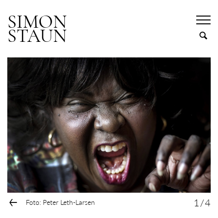
SIMON
STAUN
←
1
/
4
Foto: Peter Leth-Larsen