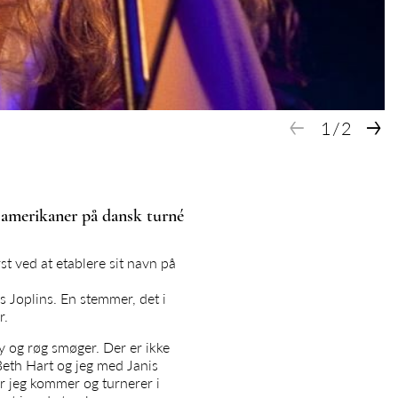
←
→
1
/
2
 amerikaner på dansk turné
st ved at etablere sit navn på
 Joplins. En stemmer, det i
r.
y og røg smøger. Der er ikke
Beth Hart og jeg med Janis
år jeg kommer og turnerer i