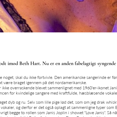
godt imod Beth Hart. Nu er en anden fabelagtigt syngende
 noget, skal du ikke fortvivle. Den amerikanske sangerinde er før
 at være braget igennem på det nordamerikanske.
 ikke overraskende blevet sammenlignet med 1960'er-ikonet Janis
erencen for kvindelige sangere med kraftfulde, hæsblæsende vokale
get dyb og ru. Selv som lille pige lød det, som om jeg drak whisk
vokaler, og derfor er det også oplagt at sammenligne typer som 
 øvrigt begge to rollen som Janis Joplin i showet "Love Janis". Så n