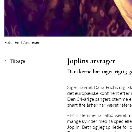
Foto: Emil Andresen
Joplins arvtager
←
Tilbage
Danskerne har taget rigtig 
Siger navnet Dana Fuchs dig ikke
det europæiske kontinent efter
Den 34-årige sangers stemme er
snart fire årtier har været ref
- Min stemme har altid været me
mange kvinder med så specielle 
Joplin. Beth og jeg spillede for