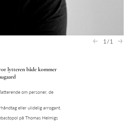
←
→
1
/
1
hvor lytteren både kommer
augaard
 flatterende om personer, de
håndtag eller ulidelig arrogant.
n Sebastopol på Thomas Helmigs