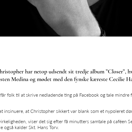
ristopher har netop udsendt sit tredje album ”Closer”, 
sten Medina og mødet med den fynske kæreste Cecilie H
får folk til at skrive nedladende ting på Facebook og tale mindre
at insinuere, at Christopher sikkert var blank som et nypoleret dør
virkeligheden, viser det sig efter få minutters samtale på cafée
e også kalder Skt. Hans Torv.