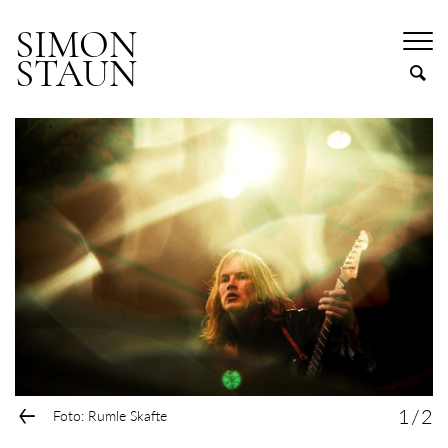
SIMON
STAUN
←
1
/
2
Foto: Rumle Skafte