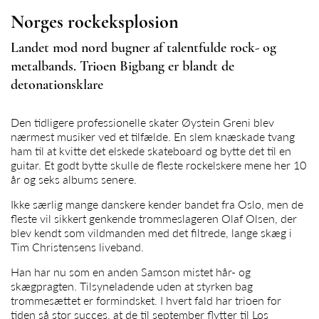
Norges rockeksplosion
Landet mod nord bugner af talentfulde rock- og
metalbands. Trioen Bigbang er blandt de
detonationsklare
Den tidligere professionelle skater Øystein Greni blev
nærmest musiker ved et tilfælde. En slem knæskade tvang
ham til at kvitte det elskede skateboard og bytte det til en
guitar. Et godt bytte skulle de fleste rockelskere mene her 10
år og seks albums senere.
Ikke særlig mange danskere kender bandet fra Oslo, men de
fleste vil sikkert genkende trommeslageren Olaf Olsen, der
blev kendt som vildmanden med det filtrede, lange skæg i
Tim Christensens liveband.
Han har nu som en anden Samson mistet hår- og
skægpragten. Tilsyneladende uden at styrken bag
trommesættet er formindsket. I hvert fald har trioen for
tiden så stor succes, at de til september flytter til Los