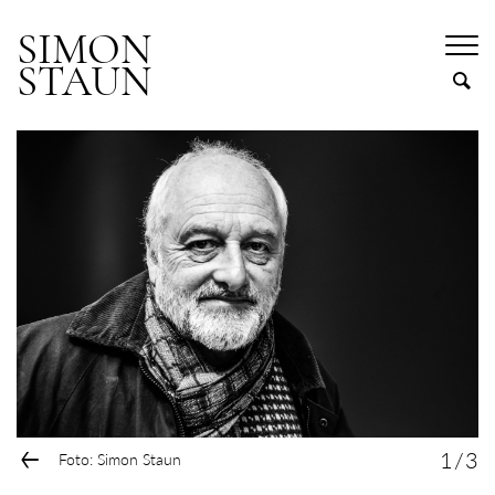
SIMON
STAUN
←
1
/
3
Foto: Simon Staun