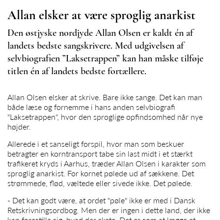
Allan elsker at være sproglig anarkist
Den østjyske nordjyde Allan Olsen er kaldt én af
landets bedste sangskrivere. Med udgivelsen af
selvbiografien ”Laksetrappen” kan han måske tilføje
titlen én af landets bedste fortællere.
Allan Olsen
elsker at skrive. Bare ikke sange. Det kan man
både læse og fornemme i hans anden selvbiografi
"Laksetrappen", hvor den sproglige opfindsomhed når nye
højder.
Allerede i et sanseligt forspil, hvor man som beskuer
betragter en korntransport tabe sin last midt i et stærkt
trafikeret kryds i Aarhus, træder
Allan Olsen
i karakter som
sproglig anarkist. For kornet pølede ud af sækkene. Det
strømmede, flød, væltede eller sivede ikke. Det pølede.
- Det kan godt være, at ordet "pøle" ikke er med i Dansk
Retskrivningsordbog. Men der er ingen i dette land, der ikke
kan forestille sig, hvad der skete. Det er som at lægge et