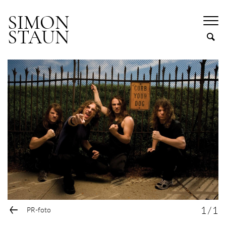
SIMON
STAUN
←
1
/
1
PR-foto