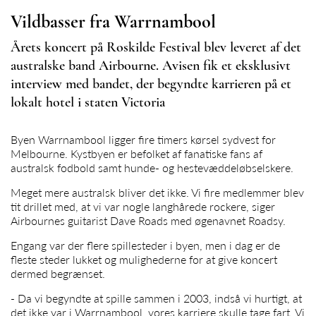
Vildbasser fra Warrnambool
Årets koncert på Roskilde Festival blev leveret af det
australske band Airbourne. Avisen fik et eksklusivt
interview med bandet, der begyndte karrieren på et
lokalt hotel i staten Victoria
Byen Warrnambool ligger fire timers kørsel sydvest for
Melbourne. Kystbyen er befolket af fanatiske fans af
australsk fodbold samt hunde- og hestevæddeløbselskere.
Meget mere australsk bliver det ikke. Vi fire medlemmer blev
tit drillet med, at vi var nogle langhårede rockere, siger
Airbournes guitarist Dave Roads med øgenavnet Roadsy.
Engang var der flere spillesteder i byen, men i dag er de
fleste steder lukket og mulighederne for at give koncert
dermed begrænset.
- Da vi begyndte at spille sammen i 2003, indså vi hurtigt, at
det ikke var i Warrnambool, vores karriere skulle tage fart. Vi