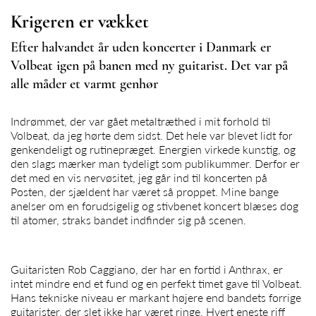
Krigeren er vækket
Efter halvandet år uden koncerter i Danmark er
Volbeat igen på banen med ny guitarist. Det var på
alle måder et varmt genhør
Indrømmet, der var gået metaltræthed i mit forhold til
Volbeat, da jeg hørte dem sidst. Det hele var blevet lidt for
genkendeligt og rutinepræget. Energien virkede kunstig, og
den slags mærker man tydeligt som publikummer. Derfor er
det med en vis nervøsitet, jeg går ind til koncerten på
Posten, der sjældent har været så proppet. Mine bange
anelser om en forudsigelig og stivbenet koncert blæses dog
til atomer, straks bandet indfinder sig på scenen.
Guitaristen Rob Caggiano, der har en fortid i Anthrax, er
intet mindre end et fund og en perfekt timet gave til
Volbeat
.
Hans tekniske niveau er markant højere end bandets forrige
guitarister, der slet ikke har været ringe. Hvert eneste riff