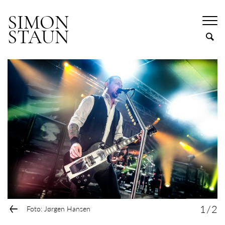
SIMON
STAUN
←
1
/
2
Foto: Jørgen Hansen