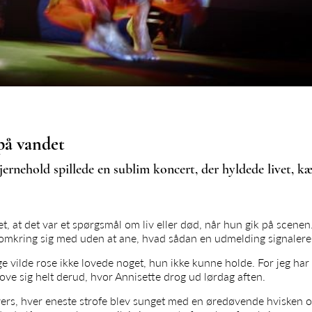
på vandet
jernehold spillede en sublim koncert, der hyldede livet, 
t, at det var et spørgsmål om liv eller død, når hun gik på scene
omkring sig med uden at ane, hvad sådan en udmelding signalerer o
ige vilde rose ikke lovede noget, hun ikke kunne holde. For jeg har
ove sig helt derud, hvor Annisette drog ud lørdag aften.
vers, hver eneste strofe blev sunget med en øredøvende hvisken 