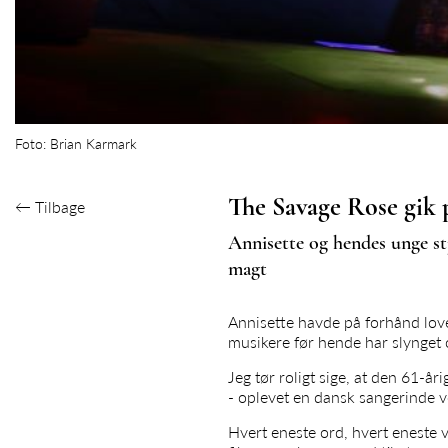
Foto: Brian Karmark
The Savage Rose gik 
←
Tilbage
Annisette og hendes unge st
magt
Annisette havde på forhånd love
musikere før hende har slynget 
Jeg tør roligt sige, at den 61-år
- oplevet en dansk sangerinde v
Hvert eneste ord, hvert eneste 