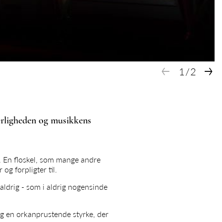
←
→
1
/
2
kærligheden og musikkens
n. En floskel, som mange andre
g forpligter til.
 aldrig - som i aldrig nogensinde
og en orkanprustende styrke, der