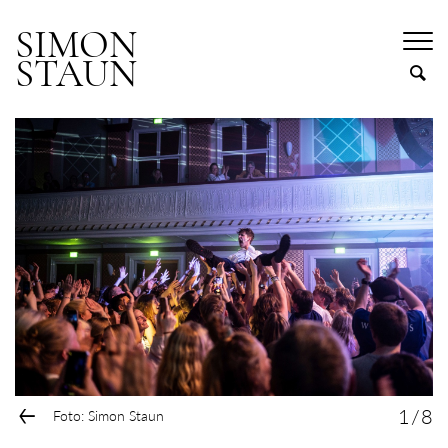
SIMON
STAUN
←
1
/
8
Foto: Simon Staun