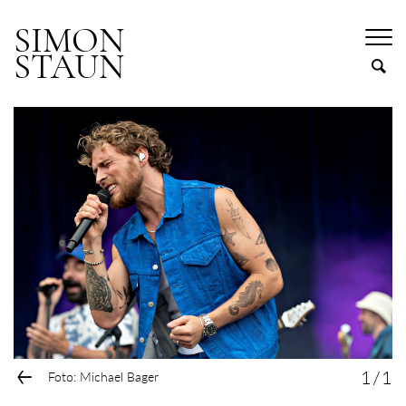
SIMON
STAUN
←
1
/
1
Foto: Michael Bager